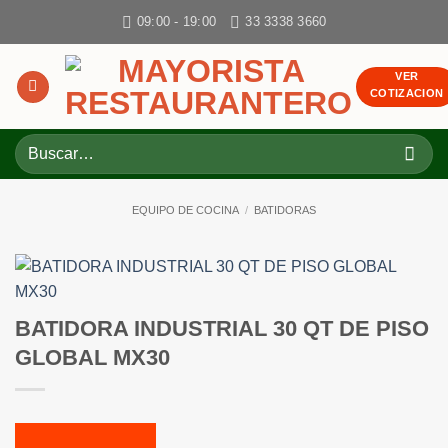
Skip
09:00 - 19:00
33 3338 3660
to
content
VER
COTIZACION
Buscar
por:
EQUIPO DE COCINA
/
BATIDORAS
BATIDORA INDUSTRIAL 30 QT DE PISO
GLOBAL MX30