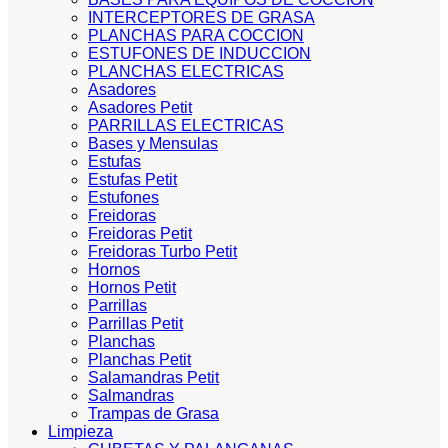
INTERCEPTORES DE GRASA
PLANCHAS PARA COCCION
ESTUFONES DE INDUCCION
PLANCHAS ELECTRICAS
Asadores
Asadores Petit
PARRILLAS ELECTRICAS
Bases y Mensulas
Estufas
Estufas Petit
Estufones
Freidoras
Freidoras Petit
Freidoras Turbo Petit
Hornos
Hornos Petit
Parrillas
Parrillas Petit
Planchas
Planchas Petit
Salamandras Petit
Salmandras
Trampas de Grasa
Limpieza