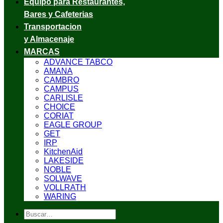
Equipo para Restaurantes,
Bares y Cafeterias
Transportacion
y Almacenaje
MARCAS
ADVANCE TABCO
AMANA
CAMBRO
CAMPUS
CARLISLE
CHOICE
CORIAT
EAGLE GROUP
GET
IRP
KitchenAid
LAKESIDE
NOBLE
SOLWAVE
VOLLRATH
WARING
Buscar
por: