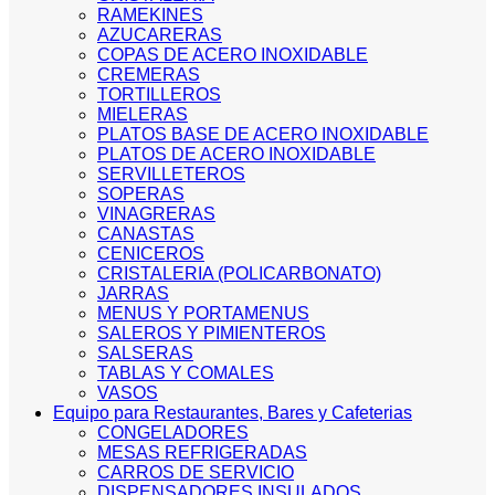
RAMEKINES
AZUCARERAS
COPAS DE ACERO INOXIDABLE
CREMERAS
TORTILLEROS
MIELERAS
PLATOS BASE DE ACERO INOXIDABLE
PLATOS DE ACERO INOXIDABLE
SERVILLETEROS
SOPERAS
VINAGRERAS
CANASTAS
CENICEROS
CRISTALERIA (POLICARBONATO)
JARRAS
MENUS Y PORTAMENUS
SALEROS Y PIMIENTEROS
SALSERAS
TABLAS Y COMALES
VASOS
Equipo para Restaurantes, Bares y Cafeterias
CONGELADORES
MESAS REFRIGERADAS
CARROS DE SERVICIO
DISPENSADORES INSULADOS