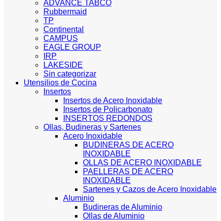
ADVANCE TABCO
Rubbermaid
TP
Continental
CAMPUS
EAGLE GROUP
IRP
LAKESIDE
Sin categorizar
Utensilios de Cocina
Insertos
Insertos de Acero Inoxidable
Insertos de Policarbonato
INSERTOS REDONDOS
Ollas, Budineras y Sartenes
Acero Inoxidable
BUDINERAS DE ACERO
INOXIDABLE
OLLAS DE ACERO INOXIDABLE
PAELLERAS DE ACERO
INOXIDABLE
Sartenes y Cazos de Acero Inoxidable
Aluminio
Budineras de Aluminio
Ollas de Aluminio