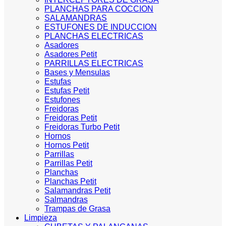
PLANCHAS PARA COCCION
SALAMANDRAS
ESTUFONES DE INDUCCION
PLANCHAS ELECTRICAS
Asadores
Asadores Petit
PARRILLAS ELECTRICAS
Bases y Mensulas
Estufas
Estufas Petit
Estufones
Freidoras
Freidoras Petit
Freidoras Turbo Petit
Hornos
Hornos Petit
Parrillas
Parrillas Petit
Planchas
Planchas Petit
Salamandras Petit
Salmandras
Trampas de Grasa
Limpieza