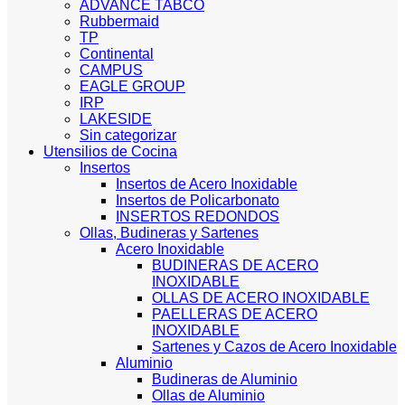
ADVANCE TABCO
Rubbermaid
TP
Continental
CAMPUS
EAGLE GROUP
IRP
LAKESIDE
Sin categorizar
Utensilios de Cocina
Insertos
Insertos de Acero Inoxidable
Insertos de Policarbonato
INSERTOS REDONDOS
Ollas, Budineras y Sartenes
Acero Inoxidable
BUDINERAS DE ACERO
INOXIDABLE
OLLAS DE ACERO INOXIDABLE
PAELLERAS DE ACERO
INOXIDABLE
Sartenes y Cazos de Acero Inoxidable
Aluminio
Budineras de Aluminio
Ollas de Aluminio