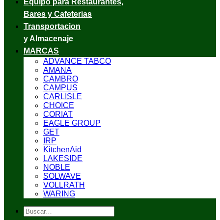
Equipo para Restaurantes,
Bares y Cafeterias
Transportacion
y Almacenaje
MARCAS
ADVANCE TABCO
AMANA
CAMBRO
CAMPUS
CARLISLE
CHOICE
CORIAT
EAGLE GROUP
GET
IRP
KitchenAid
LAKESIDE
NOBLE
SOLWAVE
VOLLRATH
WARING
Buscar
por: