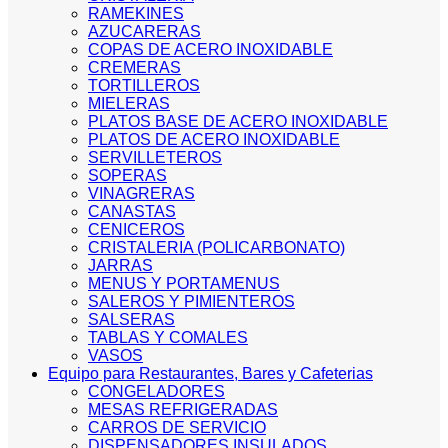
RAMEKINES
AZUCARERAS
COPAS DE ACERO INOXIDABLE
CREMERAS
TORTILLEROS
MIELERAS
PLATOS BASE DE ACERO INOXIDABLE
PLATOS DE ACERO INOXIDABLE
SERVILLETEROS
SOPERAS
VINAGRERAS
CANASTAS
CENICEROS
CRISTALERIA (POLICARBONATO)
JARRAS
MENUS Y PORTAMENUS
SALEROS Y PIMIENTEROS
SALSERAS
TABLAS Y COMALES
VASOS
Equipo para Restaurantes, Bares y Cafeterias
CONGELADORES
MESAS REFRIGERADAS
CARROS DE SERVICIO
DISPENSADORES INSULADOS