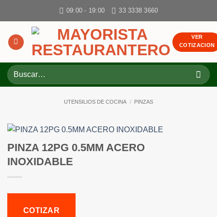
Skip
09:00 - 19:00
33 3338 3660
to
content
VER
COTIZACION
Buscar
por:
UTENSILIOS DE COCINA
/
PINZAS
PINZA 12PG 0.5MM ACERO
INOXIDABLE
COTIZAR