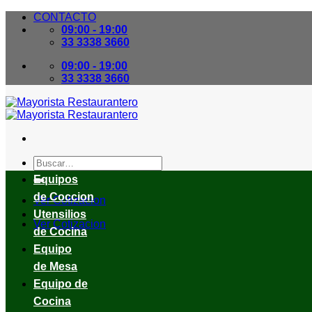
Skip
CONTACTO
to
09:00 - 19:00
content
33 3338 3660
09:00 - 19:00
33 3338 3660
Buscar
por:
Equipos
de Coccion
Ver Cotizacion
Utensilios
Ver Cotizacion
de Cocina
Equipo
de Mesa
Equipo de
Cocina