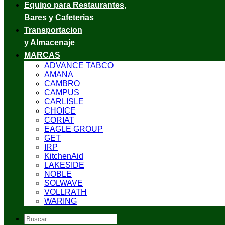
Equipo para Restaurantes,
Bares y Cafeterias
Transportacion
y Almacenaje
MARCAS
ADVANCE TABCO
AMANA
CAMBRO
CAMPUS
CARLISLE
CHOICE
CORIAT
EAGLE GROUP
GET
IRP
KitchenAid
LAKESIDE
NOBLE
SOLWAVE
VOLLRATH
WARING
Buscar