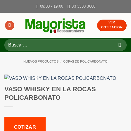
Skip
09:00 - 19:00
33 3338 3660
to
content
VER
COTIZACION
Buscar
por:
NUEVOS PRODUCTOS
/
COPAS DE POLICARBONATO
VASO WHISKY EN LA ROCAS
POLICARBONATO
COTIZAR