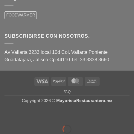
FOODWARMER
SUBSCRIBIRSE CON NOSOTROS.
Av Vallarta 3233 local 10d Col. Vallarta Poniente
Guadalajara, Jalisco Cp 44110 Tel: 33 3338 3660
Visa
PayPal
MasterCard
Cash
On
FAQ
Delivery
Copyright 2026 ©
MayoristaRestaurantero.mx