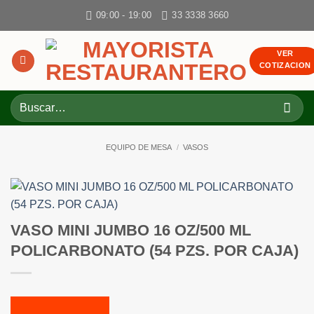
Skip
09:00 - 19:00
33 3338 3660
to
content
VER
COTIZACION
Buscar
por:
EQUIPO DE MESA
/
VASOS
VASO MINI JUMBO 16 OZ/500 ML
POLICARBONATO (54 PZS. POR CAJA)