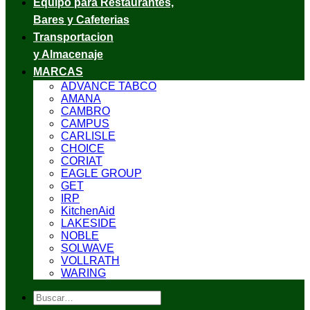
Equipo para Restaurantes,
Bares y Cafeterias
Transportacion
y Almacenaje
MARCAS
ADVANCE TABCO
AMANA
CAMBRO
CAMPUS
CARLISLE
CHOICE
CORIAT
EAGLE GROUP
GET
IRP
KitchenAid
LAKESIDE
NOBLE
SOLWAVE
VOLLRATH
WARING
Buscar
por: