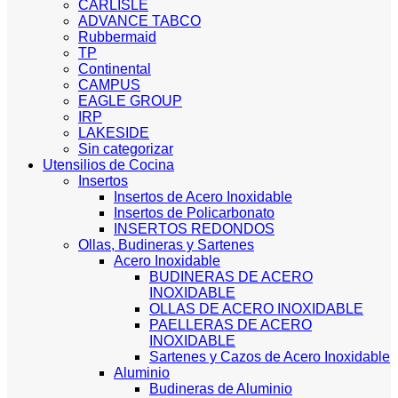
CARLISLE
ADVANCE TABCO
Rubbermaid
TP
Continental
CAMPUS
EAGLE GROUP
IRP
LAKESIDE
Sin categorizar
Utensilios de Cocina
Insertos
Insertos de Acero Inoxidable
Insertos de Policarbonato
INSERTOS REDONDOS
Ollas, Budineras y Sartenes
Acero Inoxidable
BUDINERAS DE ACERO
INOXIDABLE
OLLAS DE ACERO INOXIDABLE
PAELLERAS DE ACERO
INOXIDABLE
Sartenes y Cazos de Acero Inoxidable
Aluminio
Budineras de Aluminio