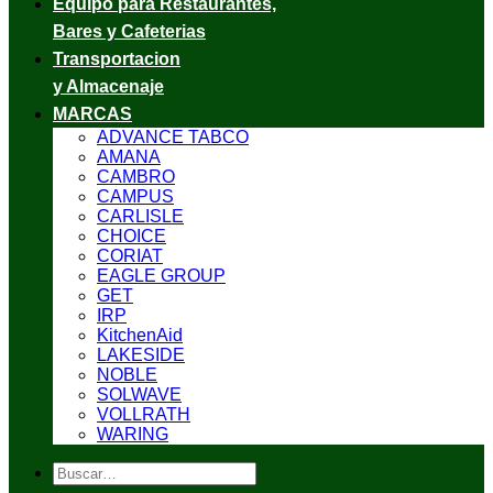
Equipo para Restaurantes,
Bares y Cafeterias
Transportacion
y Almacenaje
MARCAS
ADVANCE TABCO
AMANA
CAMBRO
CAMPUS
CARLISLE
CHOICE
CORIAT
EAGLE GROUP
GET
IRP
KitchenAid
LAKESIDE
NOBLE
SOLWAVE
VOLLRATH
WARING
Buscar
por: