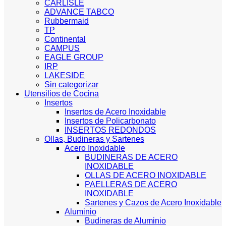
CARLISLE
ADVANCE TABCO
Rubbermaid
TP
Continental
CAMPUS
EAGLE GROUP
IRP
LAKESIDE
Sin categorizar
Utensilios de Cocina
Insertos
Insertos de Acero Inoxidable
Insertos de Policarbonato
INSERTOS REDONDOS
Ollas, Budineras y Sartenes
Acero Inoxidable
BUDINERAS DE ACERO
INOXIDABLE
OLLAS DE ACERO INOXIDABLE
PAELLERAS DE ACERO
INOXIDABLE
Sartenes y Cazos de Acero Inoxidable
Aluminio
Budineras de Aluminio