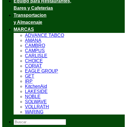
Equipo para Restaurantes,
Bares y Cafeterias
Transportacion
y Almacenaje
MARCAS
ADVANCE TABCO
AMANA
CAMBRO
CAMPUS
CARLISLE
CHOICE
CORIAT
EAGLE GROUP
GET
IRP
KitchenAid
LAKESIDE
NOBLE
SOLWAVE
VOLLRATH
WARING
Buscar
por: