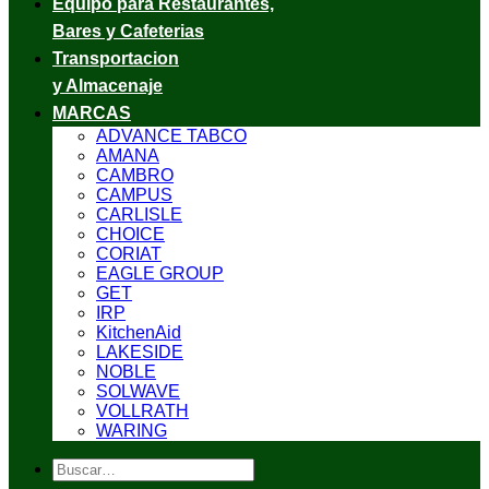
Equipo para Restaurantes,
Bares y Cafeterias
Transportacion
y Almacenaje
MARCAS
ADVANCE TABCO
AMANA
CAMBRO
CAMPUS
CARLISLE
CHOICE
CORIAT
EAGLE GROUP
GET
IRP
KitchenAid
LAKESIDE
NOBLE
SOLWAVE
VOLLRATH
WARING
Buscar
por: