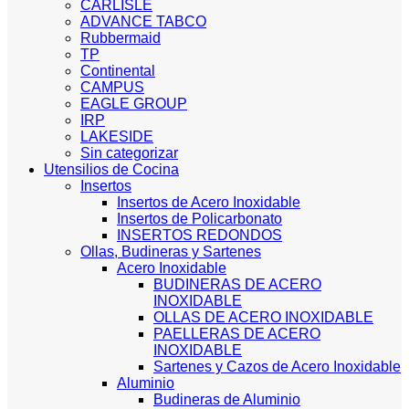
CARLISLE
ADVANCE TABCO
Rubbermaid
TP
Continental
CAMPUS
EAGLE GROUP
IRP
LAKESIDE
Sin categorizar
Utensilios de Cocina
Insertos
Insertos de Acero Inoxidable
Insertos de Policarbonato
INSERTOS REDONDOS
Ollas, Budineras y Sartenes
Acero Inoxidable
BUDINERAS DE ACERO
INOXIDABLE
OLLAS DE ACERO INOXIDABLE
PAELLERAS DE ACERO
INOXIDABLE
Sartenes y Cazos de Acero Inoxidable
Aluminio
Budineras de Aluminio