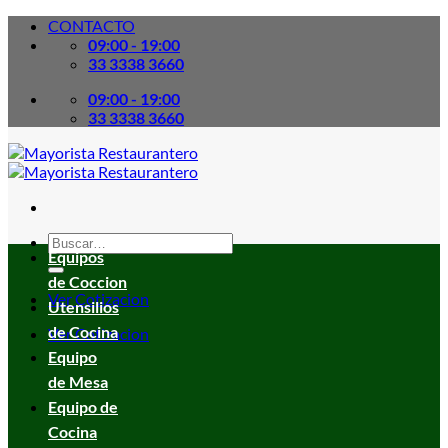
Skip
CONTACTO
to
09:00 - 19:00
content
33 3338 3660
09:00 - 19:00
33 3338 3660
Buscar
Equipos
por:
de Coccion
Ver Cotizacion
Utensilios
de Cocina
Ver Cotizacion
Equipo
de Mesa
Equipo de
Cocina