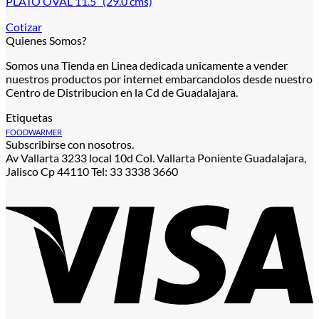
PLATO OVAL 11.5″ (29.0 cms)
Cotizar
Quienes Somos?
Somos una Tienda en Linea dedicada unicamente a vender
nuestros productos por internet embarcandolos desde nuestro
Centro de Distribucion en la Cd de Guadalajara.
Etiquetas
FOODWARMER
Subscribirse con nosotros.
Av Vallarta 3233 local 10d Col. Vallarta Poniente Guadalajara,
Jalisco Cp 44110 Tel: 33 3338 3660
V