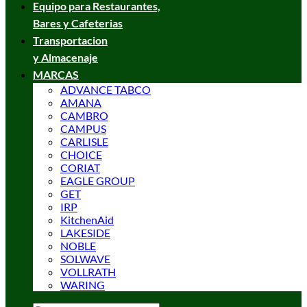
Equipo para Restaurantes,
Bares y Cafeterias
Transportacion
y Almacenaje
MARCAS
ADVANCE TABCO
AMANA
CAMBRO
CAMPUS
CARLISLE
CHOICE
CORIAT
EAGLE GROUP
GET
IRP
KitchenAid
LAKESIDE
NOBLE
SOLWAVE
VOLLRATH
WARING