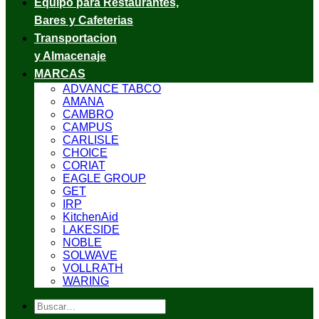
Equipo para Restaurantes,
Bares y Cafeterias
Transportacion
y Almacenaje
MARCAS
ADVANCE TABCO
AMANA
CAMBRO
CAMPUS
CARLISLE
CHOICE
CORIAT
EAGLE GROUP
GET
IRP
KitchenAid
LAKESIDE
NOBLE
SOLWAVE
VOLLRATH
WARING
Buscar
por: