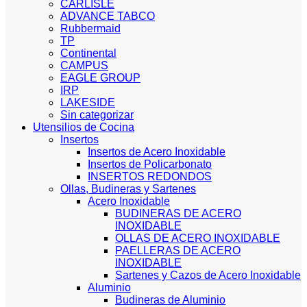
CARLISLE
ADVANCE TABCO
Rubbermaid
TP
Continental
CAMPUS
EAGLE GROUP
IRP
LAKESIDE
Sin categorizar
Utensilios de Cocina
Insertos
Insertos de Acero Inoxidable
Insertos de Policarbonato
INSERTOS REDONDOS
Ollas, Budineras y Sartenes
Acero Inoxidable
BUDINERAS DE ACERO
INOXIDABLE
OLLAS DE ACERO INOXIDABLE
PAELLERAS DE ACERO
INOXIDABLE
Sartenes y Cazos de Acero Inoxidable
Aluminio
Budineras de Aluminio