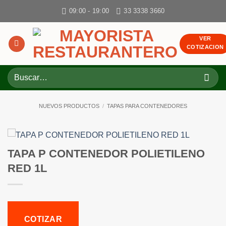
Skip
09:00 - 19:00
33 3338 3660
to
content
VER
COTIZACION
Buscar
por:
NUEVOS PRODUCTOS
/
TAPAS PARA CONTENEDORES
TAPA P CONTENEDOR POLIETILENO
RED 1L
COTIZAR