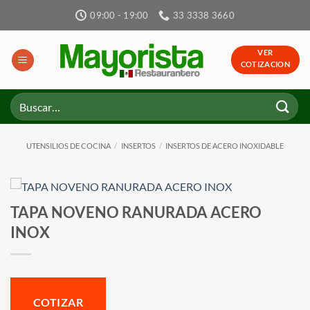
Skip
09:00 - 19:00
33 3338 3660
to
content
VER
COTIZACION
Buscar
por:
UTENSILIOS DE COCINA
/
INSERTOS
/
INSERTOS DE ACERO INOXIDABLE
TAPA NOVENO RANURADA ACERO
INOX
COTIZAR