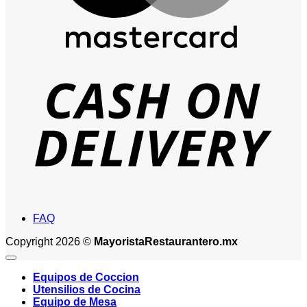
D
FAQ
Copyright 2026 ©
MayoristaRestaurantero.mx
Equipos de Coccion
Utensilios de Cocina
Equipo de Mesa