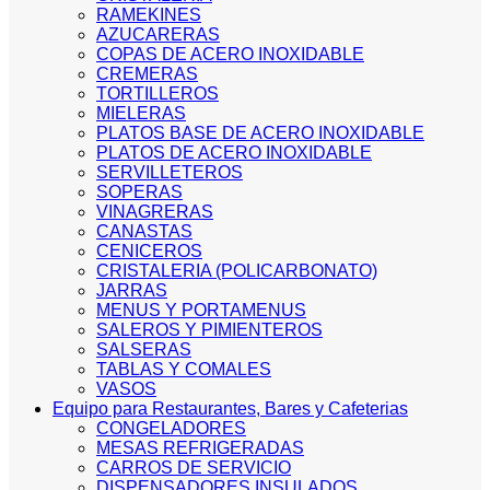
RAMEKINES
AZUCARERAS
COPAS DE ACERO INOXIDABLE
CREMERAS
TORTILLEROS
MIELERAS
PLATOS BASE DE ACERO INOXIDABLE
PLATOS DE ACERO INOXIDABLE
SERVILLETEROS
SOPERAS
VINAGRERAS
CANASTAS
CENICEROS
CRISTALERIA (POLICARBONATO)
JARRAS
MENUS Y PORTAMENUS
SALEROS Y PIMIENTEROS
SALSERAS
TABLAS Y COMALES
VASOS
Equipo para Restaurantes, Bares y Cafeterias
CONGELADORES
MESAS REFRIGERADAS
CARROS DE SERVICIO
DISPENSADORES INSULADOS