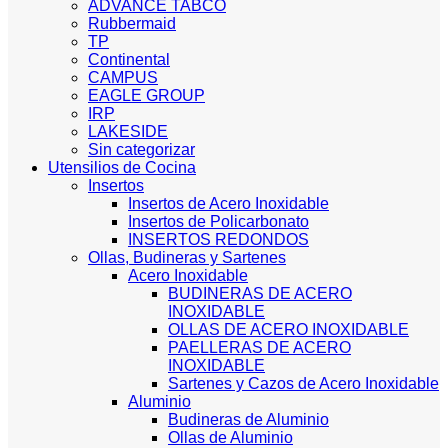
ADVANCE TABCO
Rubbermaid
TP
Continental
CAMPUS
EAGLE GROUP
IRP
LAKESIDE
Sin categorizar
Utensilios de Cocina
Insertos
Insertos de Acero Inoxidable
Insertos de Policarbonato
INSERTOS REDONDOS
Ollas, Budineras y Sartenes
Acero Inoxidable
BUDINERAS DE ACERO
INOXIDABLE
OLLAS DE ACERO INOXIDABLE
PAELLERAS DE ACERO
INOXIDABLE
Sartenes y Cazos de Acero Inoxidable
Aluminio
Budineras de Aluminio
Ollas de Aluminio