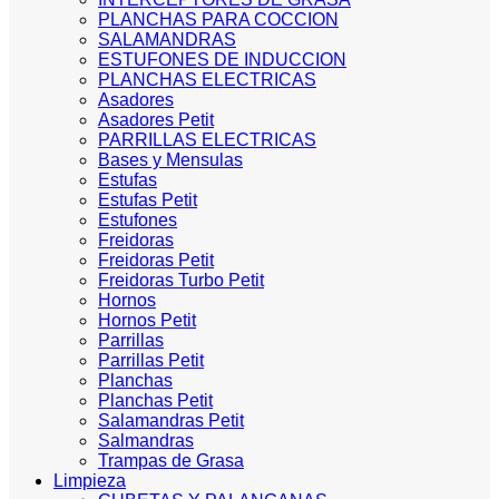
PLANCHAS PARA COCCION
SALAMANDRAS
ESTUFONES DE INDUCCION
PLANCHAS ELECTRICAS
Asadores
Asadores Petit
PARRILLAS ELECTRICAS
Bases y Mensulas
Estufas
Estufas Petit
Estufones
Freidoras
Freidoras Petit
Freidoras Turbo Petit
Hornos
Hornos Petit
Parrillas
Parrillas Petit
Planchas
Planchas Petit
Salamandras Petit
Salmandras
Trampas de Grasa
Limpieza