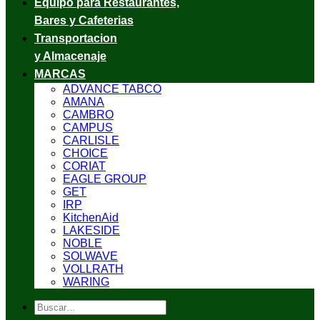
Equipo para Restaurantes,
Bares y Cafeterias
Transportacion
y Almacenaje
MARCAS
ADVANCE TABCO
AMANA
CAMBRO
CAMPUS
CARLISLE
CHOICE
CORIAT
EAGLE GROUP
GET
IRP
KitchenAid
LAKESIDE
NOBLE
SOLWAVE
VOLLRATH
WARING
Buscar
por: