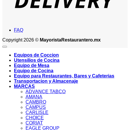
FAQ
Copyright 2026 ©
MayoristaRestaurantero.mx
Equipos de Coccion
Utensilios de Cocina
Equipo de Mesa
Equipo de Cocina
Equipo para Restaurantes, Bares y Cafeterias
Transportacion y Almacenaje
MARCAS
ADVANCE TABCO
AMANA
CAMBRO
CAMPUS
CARLISLE
CHOICE
CORIAT
EAGLE GROUP