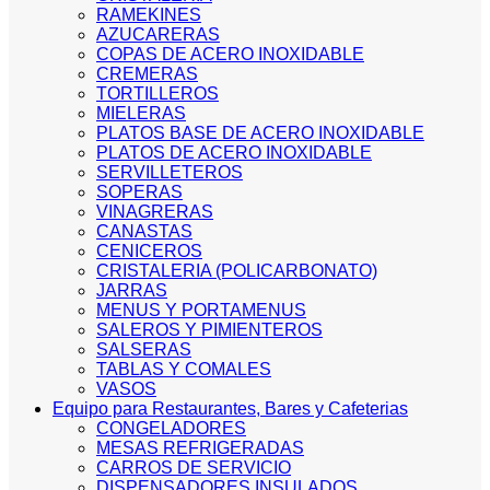
RAMEKINES
AZUCARERAS
COPAS DE ACERO INOXIDABLE
CREMERAS
TORTILLEROS
MIELERAS
PLATOS BASE DE ACERO INOXIDABLE
PLATOS DE ACERO INOXIDABLE
SERVILLETEROS
SOPERAS
VINAGRERAS
CANASTAS
CENICEROS
CRISTALERIA (POLICARBONATO)
JARRAS
MENUS Y PORTAMENUS
SALEROS Y PIMIENTEROS
SALSERAS
TABLAS Y COMALES
VASOS
Equipo para Restaurantes, Bares y Cafeterias
CONGELADORES
MESAS REFRIGERADAS
CARROS DE SERVICIO
DISPENSADORES INSULADOS