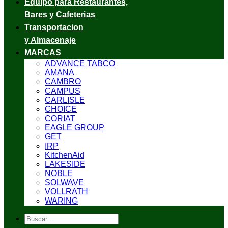
Equipo para Restaurantes,
Bares y Cafeterias
Transportacion
y Almacenaje
MARCAS
ADVANCE TABCO
AMANA
CAMBRO
CAMPUS
CARLISLE
CHOICE
CORIAT
EAGLE GROUP
GET
IRP
KitchenAid
LAKESIDE
NOBLE
SOLWAVE
VOLLRATH
WARING
Buscar
por: