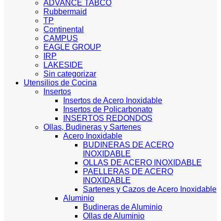
ADVANCE TABCO
Rubbermaid
TP
Continental
CAMPUS
EAGLE GROUP
IRP
LAKESIDE
Sin categorizar
Utensilios de Cocina
Insertos
Insertos de Acero Inoxidable
Insertos de Policarbonato
INSERTOS REDONDOS
Ollas, Budineras y Sartenes
Acero Inoxidable
BUDINERAS DE ACERO
INOXIDABLE
OLLAS DE ACERO INOXIDABLE
PAELLERAS DE ACERO
INOXIDABLE
Sartenes y Cazos de Acero Inoxidable
Aluminio
Budineras de Aluminio
Ollas de Aluminio