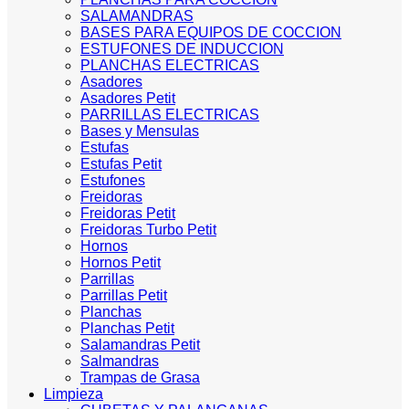
SALAMANDRAS
BASES PARA EQUIPOS DE COCCION
ESTUFONES DE INDUCCION
PLANCHAS ELECTRICAS
Asadores
Asadores Petit
PARRILLAS ELECTRICAS
Bases y Mensulas
Estufas
Estufas Petit
Estufones
Freidoras
Freidoras Petit
Freidoras Turbo Petit
Hornos
Hornos Petit
Parrillas
Parrillas Petit
Planchas
Planchas Petit
Salamandras Petit
Salmandras
Trampas de Grasa
Limpieza