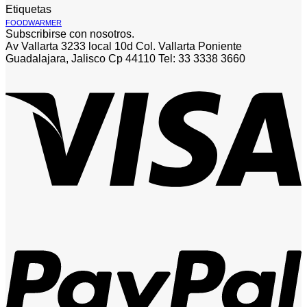
Etiquetas
FOODWARMER
Subscribirse con nosotros.
Av Vallarta 3233 local 10d Col. Vallarta Poniente
Guadalajara, Jalisco Cp 44110 Tel: 33 3338 3660
V
P