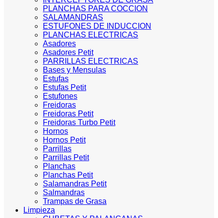
PLANCHAS PARA COCCION
SALAMANDRAS
ESTUFONES DE INDUCCION
PLANCHAS ELECTRICAS
Asadores
Asadores Petit
PARRILLAS ELECTRICAS
Bases y Mensulas
Estufas
Estufas Petit
Estufones
Freidoras
Freidoras Petit
Freidoras Turbo Petit
Hornos
Hornos Petit
Parrillas
Parrillas Petit
Planchas
Planchas Petit
Salamandras Petit
Salmandras
Trampas de Grasa
Limpieza