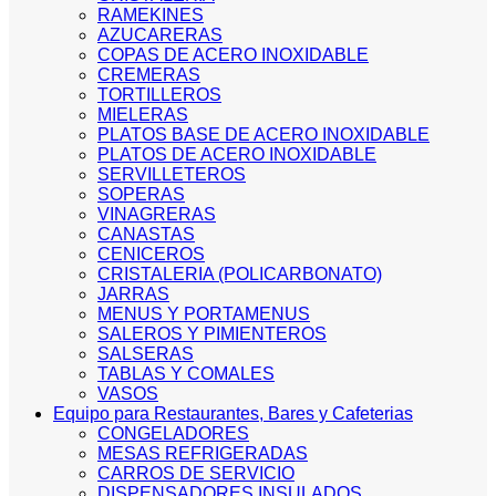
RAMEKINES
AZUCARERAS
COPAS DE ACERO INOXIDABLE
CREMERAS
TORTILLEROS
MIELERAS
PLATOS BASE DE ACERO INOXIDABLE
PLATOS DE ACERO INOXIDABLE
SERVILLETEROS
SOPERAS
VINAGRERAS
CANASTAS
CENICEROS
CRISTALERIA (POLICARBONATO)
JARRAS
MENUS Y PORTAMENUS
SALEROS Y PIMIENTEROS
SALSERAS
TABLAS Y COMALES
VASOS
Equipo para Restaurantes, Bares y Cafeterias
CONGELADORES
MESAS REFRIGERADAS
CARROS DE SERVICIO
DISPENSADORES INSULADOS