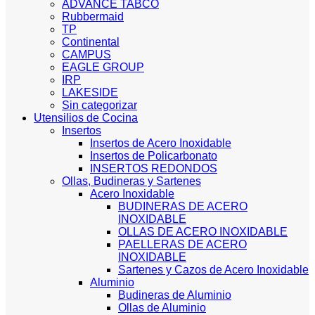
ADVANCE TABCO
Rubbermaid
TP
Continental
CAMPUS
EAGLE GROUP
IRP
LAKESIDE
Sin categorizar
Utensilios de Cocina
Insertos
Insertos de Acero Inoxidable
Insertos de Policarbonato
INSERTOS REDONDOS
Ollas, Budineras y Sartenes
Acero Inoxidable
BUDINERAS DE ACERO
INOXIDABLE
OLLAS DE ACERO INOXIDABLE
PAELLERAS DE ACERO
INOXIDABLE
Sartenes y Cazos de Acero Inoxidable
Aluminio
Budineras de Aluminio
Ollas de Aluminio