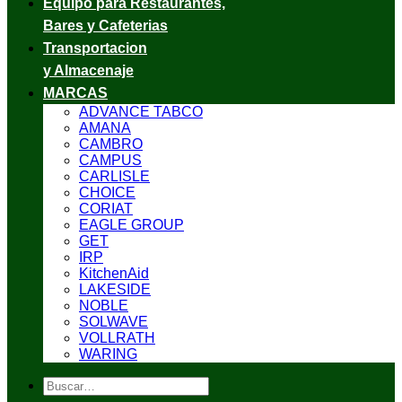
Equipo para Restaurantes,
Bares y Cafeterias
Transportacion
y Almacenaje
MARCAS
ADVANCE TABCO
AMANA
CAMBRO
CAMPUS
CARLISLE
CHOICE
CORIAT
EAGLE GROUP
GET
IRP
KitchenAid
LAKESIDE
NOBLE
SOLWAVE
VOLLRATH
WARING
Buscar
por: