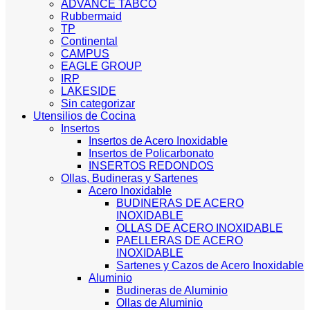
ADVANCE TABCO
Rubbermaid
TP
Continental
CAMPUS
EAGLE GROUP
IRP
LAKESIDE
Sin categorizar
Utensilios de Cocina
Insertos
Insertos de Acero Inoxidable
Insertos de Policarbonato
INSERTOS REDONDOS
Ollas, Budineras y Sartenes
Acero Inoxidable
BUDINERAS DE ACERO
INOXIDABLE
OLLAS DE ACERO INOXIDABLE
PAELLERAS DE ACERO
INOXIDABLE
Sartenes y Cazos de Acero Inoxidable
Aluminio
Budineras de Aluminio
Ollas de Aluminio