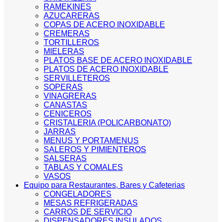
RAMEKINES
AZUCARERAS
COPAS DE ACERO INOXIDABLE
CREMERAS
TORTILLEROS
MIELERAS
PLATOS BASE DE ACERO INOXIDABLE
PLATOS DE ACERO INOXIDABLE
SERVILLETEROS
SOPERAS
VINAGRERAS
CANASTAS
CENICEROS
CRISTALERIA (POLICARBONATO)
JARRAS
MENUS Y PORTAMENUS
SALEROS Y PIMIENTEROS
SALSERAS
TABLAS Y COMALES
VASOS
Equipo para Restaurantes, Bares y Cafeterias
CONGELADORES
MESAS REFRIGERADAS
CARROS DE SERVICIO
DISPENSADORES INSULADOS