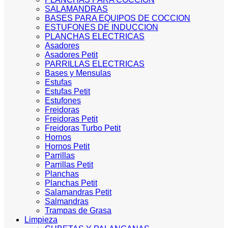
SALAMANDRAS
BASES PARA EQUIPOS DE COCCION
ESTUFONES DE INDUCCION
PLANCHAS ELECTRICAS
Asadores
Asadores Petit
PARRILLAS ELECTRICAS
Bases y Mensulas
Estufas
Estufas Petit
Estufones
Freidoras
Freidoras Petit
Freidoras Turbo Petit
Hornos
Hornos Petit
Parrillas
Parrillas Petit
Planchas
Planchas Petit
Salamandras Petit
Salmandras
Trampas de Grasa
Limpieza