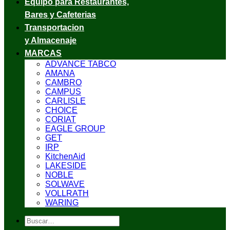
Equipo para Restaurantes,
Bares y Cafeterias
Transportacion
y Almacenaje
MARCAS
ADVANCE TABCO
AMANA
CAMBRO
CAMPUS
CARLISLE
CHOICE
CORIAT
EAGLE GROUP
GET
IRP
KitchenAid
LAKESIDE
NOBLE
SOLWAVE
VOLLRATH
WARING
Buscar
por: