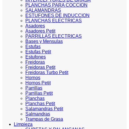
PLANCHAS PARA COCCION
SALAMANDRAS
ESTUFONES DE INDUCCION
PLANCHAS ELECTRICAS
Asadores
Asadores Petit
PARRILLAS ELECTRICAS
Bases y Mensulas
Estufas
Estufas Petit
Estufones
Freidoras
Freidoras Petit
Freidoras Turbo Petit
Hornos
Hornos Petit
Parrillas
Parrillas Petit
Planchas
Planchas Petit
Salamandras Petit
Salmandras
Trampas de Grasa
Limpieza