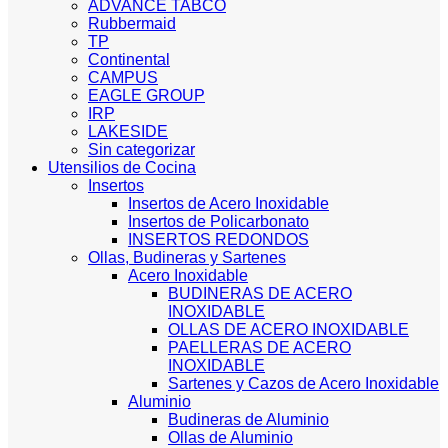
ADVANCE TABCO
Rubbermaid
TP
Continental
CAMPUS
EAGLE GROUP
IRP
LAKESIDE
Sin categorizar
Utensilios de Cocina
Insertos
Insertos de Acero Inoxidable
Insertos de Policarbonato
INSERTOS REDONDOS
Ollas, Budineras y Sartenes
Acero Inoxidable
BUDINERAS DE ACERO
INOXIDABLE
OLLAS DE ACERO INOXIDABLE
PAELLERAS DE ACERO
INOXIDABLE
Sartenes y Cazos de Acero Inoxidable
Aluminio
Budineras de Aluminio
Ollas de Aluminio