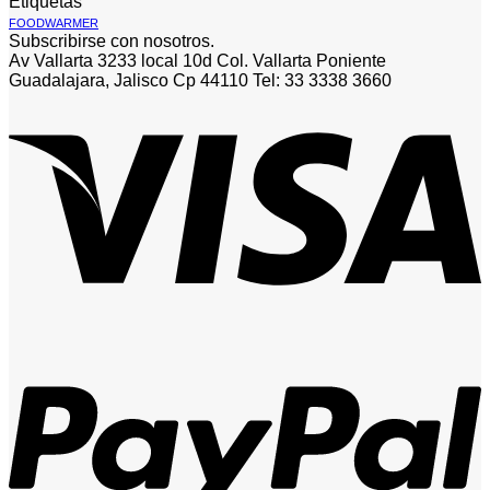
Etiquetas
FOODWARMER
Subscribirse con nosotros.
Av Vallarta 3233 local 10d Col. Vallarta Poniente
Guadalajara, Jalisco Cp 44110 Tel: 33 3338 3660
V
P