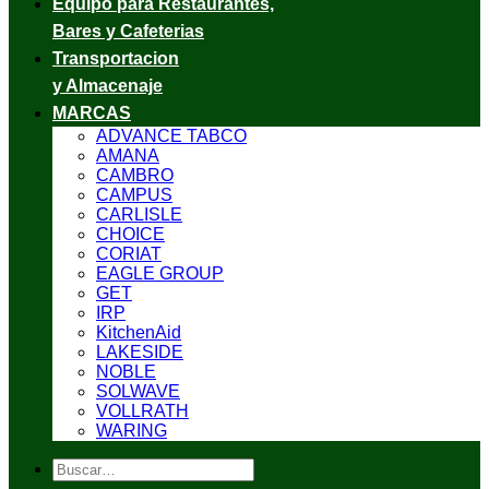
Equipo para Restaurantes,
Bares y Cafeterias
Transportacion
y Almacenaje
MARCAS
ADVANCE TABCO
AMANA
CAMBRO
CAMPUS
CARLISLE
CHOICE
CORIAT
EAGLE GROUP
GET
IRP
KitchenAid
LAKESIDE
NOBLE
SOLWAVE
VOLLRATH
WARING
Buscar
por: