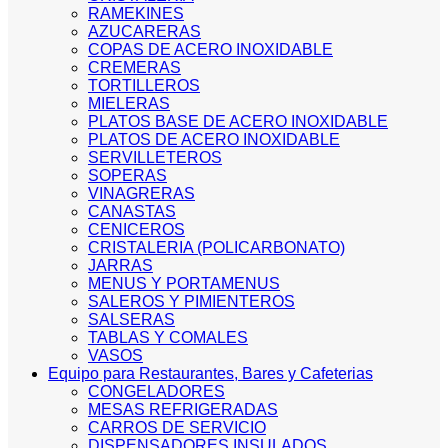
RAMEKINES
AZUCARERAS
COPAS DE ACERO INOXIDABLE
CREMERAS
TORTILLEROS
MIELERAS
PLATOS BASE DE ACERO INOXIDABLE
PLATOS DE ACERO INOXIDABLE
SERVILLETEROS
SOPERAS
VINAGRERAS
CANASTAS
CENICEROS
CRISTALERIA (POLICARBONATO)
JARRAS
MENUS Y PORTAMENUS
SALEROS Y PIMIENTEROS
SALSERAS
TABLAS Y COMALES
VASOS
Equipo para Restaurantes, Bares y Cafeterias
CONGELADORES
MESAS REFRIGERADAS
CARROS DE SERVICIO
DISPENSADORES INSULADOS