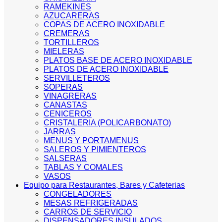
RAMEKINES
AZUCARERAS
COPAS DE ACERO INOXIDABLE
CREMERAS
TORTILLEROS
MIELERAS
PLATOS BASE DE ACERO INOXIDABLE
PLATOS DE ACERO INOXIDABLE
SERVILLETEROS
SOPERAS
VINAGRERAS
CANASTAS
CENICEROS
CRISTALERIA (POLICARBONATO)
JARRAS
MENUS Y PORTAMENUS
SALEROS Y PIMIENTEROS
SALSERAS
TABLAS Y COMALES
VASOS
Equipo para Restaurantes, Bares y Cafeterias
CONGELADORES
MESAS REFRIGERADAS
CARROS DE SERVICIO
DISPENSADORES INSULADOS