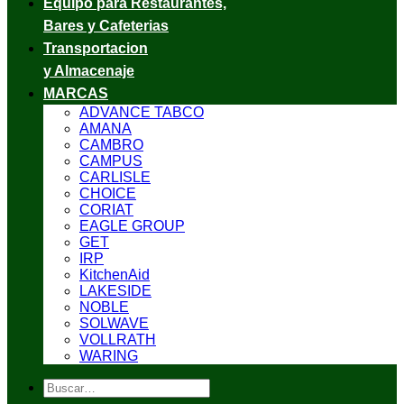
Equipo para Restaurantes,
Bares y Cafeterias
Transportacion
y Almacenaje
MARCAS
ADVANCE TABCO
AMANA
CAMBRO
CAMPUS
CARLISLE
CHOICE
CORIAT
EAGLE GROUP
GET
IRP
KitchenAid
LAKESIDE
NOBLE
SOLWAVE
VOLLRATH
WARING
Buscar
por: