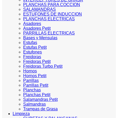
PLANCHAS PARA COCCION
SALAMANDRAS
ESTUFONES DE INDUCCION
PLANCHAS ELECTRICAS
Asadores
Asadores Petit
PARRILLAS ELECTRICAS
Bases y Mensulas
Estufas
Estufas Petit
Estufones
Freidoras
Freidoras Petit
Freidoras Turbo Petit
Hornos
Hornos Petit
Parrillas
Parrillas Petit
Planchas
Planchas Petit
Salamandras Petit
Salmandras
Trampas de Grasa
Limpieza