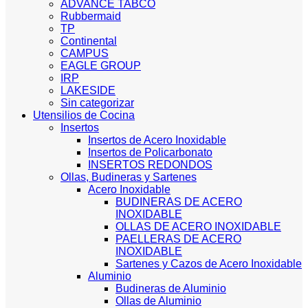
ADVANCE TABCO
Rubbermaid
TP
Continental
CAMPUS
EAGLE GROUP
IRP
LAKESIDE
Sin categorizar
Utensilios de Cocina
Insertos
Insertos de Acero Inoxidable
Insertos de Policarbonato
INSERTOS REDONDOS
Ollas, Budineras y Sartenes
Acero Inoxidable
BUDINERAS DE ACERO
INOXIDABLE
OLLAS DE ACERO INOXIDABLE
PAELLERAS DE ACERO
INOXIDABLE
Sartenes y Cazos de Acero Inoxidable
Aluminio
Budineras de Aluminio
Ollas de Aluminio