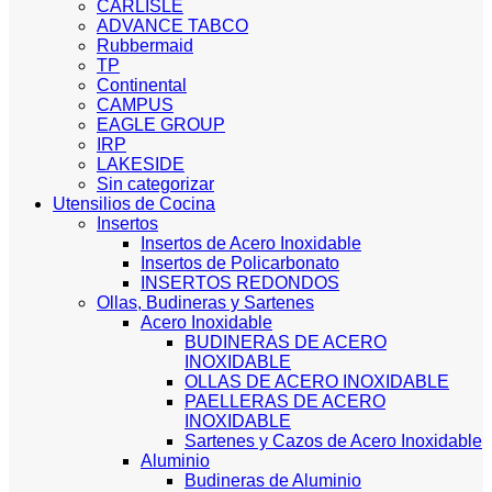
CARLISLE
ADVANCE TABCO
Rubbermaid
TP
Continental
CAMPUS
EAGLE GROUP
IRP
LAKESIDE
Sin categorizar
Utensilios de Cocina
Insertos
Insertos de Acero Inoxidable
Insertos de Policarbonato
INSERTOS REDONDOS
Ollas, Budineras y Sartenes
Acero Inoxidable
BUDINERAS DE ACERO
INOXIDABLE
OLLAS DE ACERO INOXIDABLE
PAELLERAS DE ACERO
INOXIDABLE
Sartenes y Cazos de Acero Inoxidable
Aluminio
Budineras de Aluminio