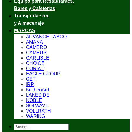
Equipo para Restaurantes,
Bares y Cafeterias
Transportacion
y Almacenaje
MARCAS
ADVANCE TABCO
AMANA
CAMBRO
CAMPUS
CARLISLE
CHOICE
CORIAT
EAGLE GROUP
GET
IRP
KitchenAid
LAKESIDE
NOBLE
SOLWAVE
VOLLRATH
WARING
Buscar
por: