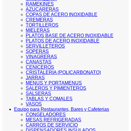
RAMEKINES
AZUCARERAS
COPAS DE ACERO INOXIDABLE
CREMERAS
TORTILLEROS
MIELERAS
PLATOS BASE DE ACERO INOXIDABLE
PLATOS DE ACERO INOXIDABLE
SERVILLETEROS
SOPERAS
VINAGRERAS
CANASTAS
CENICEROS
CRISTALERIA (POLICARBONATO)
JARRAS
MENUS Y PORTAMENUS
SALEROS Y PIMIENTEROS
SALSERAS
TABLAS Y COMALES
VASOS
Equipo para Restaurantes, Bares y Cafeterias
CONGELADORES
MESAS REFRIGERADAS
CARROS DE SERVICIO
DISPENSADORES INSULADOS