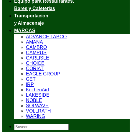
Equipo para Restaurantes,
Bares y Cafeterias
Transportacion
y Almacenaje
MARCAS
ADVANCE TABCO
AMANA
CAMBRO
CAMPUS
CARLISLE
CHOICE
CORIAT
EAGLE GROUP
GET
IRP
KitchenAid
LAKESIDE
NOBLE
SOLWAVE
VOLLRATH
WARING
Buscar
por: