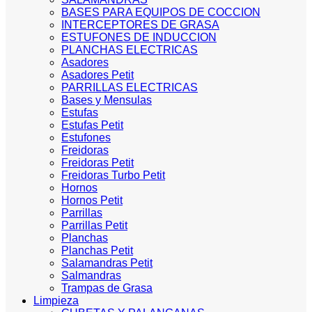
BASES PARA EQUIPOS DE COCCION
INTERCEPTORES DE GRASA
ESTUFONES DE INDUCCION
PLANCHAS ELECTRICAS
Asadores
Asadores Petit
PARRILLAS ELECTRICAS
Bases y Mensulas
Estufas
Estufas Petit
Estufones
Freidoras
Freidoras Petit
Freidoras Turbo Petit
Hornos
Hornos Petit
Parrillas
Parrillas Petit
Planchas
Planchas Petit
Salamandras Petit
Salmandras
Trampas de Grasa
Limpieza