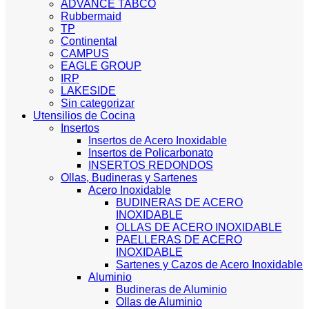
ADVANCE TABCO
Rubbermaid
TP
Continental
CAMPUS
EAGLE GROUP
IRP
LAKESIDE
Sin categorizar
Utensilios de Cocina
Insertos
Insertos de Acero Inoxidable
Insertos de Policarbonato
INSERTOS REDONDOS
Ollas, Budineras y Sartenes
Acero Inoxidable
BUDINERAS DE ACERO
INOXIDABLE
OLLAS DE ACERO INOXIDABLE
PAELLERAS DE ACERO
INOXIDABLE
Sartenes y Cazos de Acero Inoxidable
Aluminio
Budineras de Aluminio
Ollas de Aluminio