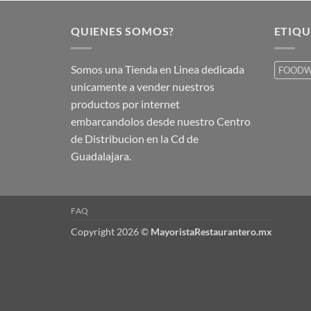
QUIENES SOMOS?
ETIQU
Somos una Tienda en Linea dedicada
FOODW
unicamente a vender nuestros
productos por internet
embarcandolos desde nuestro Centro
de Distribucion en la Cd de
Guadalajara.
FAQ
Copyright 2026 ©
MayoristaRestaurantero.mx