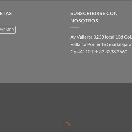
ETAS
SUBSCRIBIRSE CON
NOSOTROS.
ARMER
Av Vallarta 3233 local 10d Col.
Vallarta Poniente Guadalajara,
Cp 44110 Tel: 33 3338 3660