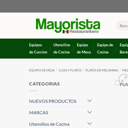
Skip
to
content
Buscar
por:
Equipos
Utensilios
Equipo
Equipo de
Equi
de Coccion
de Cocina
de Mesa
Cocina
Bare
EQUIPO DE MESA
/
LOZA Y PLATOS
/
PLATOS DE MELAMINA
/
ME
CATEGORIAS
NUEVOS PRODUCTOS
MARCAS
Utensilios de Cocina