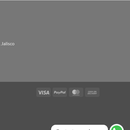
 Jalisco
Visa
PayPal
MasterCard
Cash
On
Delivery