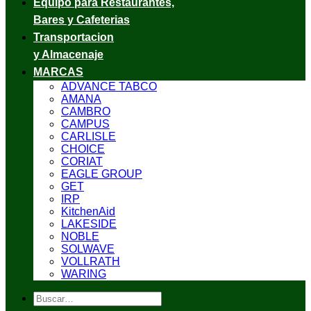
Equipo para Restaurantes,
Bares y Cafeterias
Transportacion
y Almacenaje
MARCAS
ADVANCE TABCO
AMANA
CAMBRO
CAMPUS
CARLISLE
CHOICE
CORIAT
EAGLE GROUP
GET
IRP
KitchenAid
LAKESIDE
NOBLE
SOLWAVE
VOLLRATH
WARING
Buscar
por: