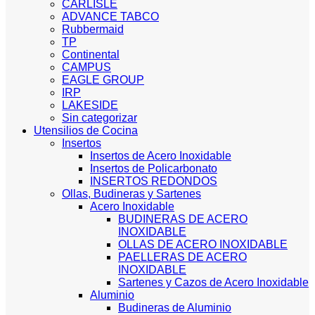
CARLISLE
ADVANCE TABCO
Rubbermaid
TP
Continental
CAMPUS
EAGLE GROUP
IRP
LAKESIDE
Sin categorizar
Utensilios de Cocina
Insertos
Insertos de Acero Inoxidable
Insertos de Policarbonato
INSERTOS REDONDOS
Ollas, Budineras y Sartenes
Acero Inoxidable
BUDINERAS DE ACERO
INOXIDABLE
OLLAS DE ACERO INOXIDABLE
PAELLERAS DE ACERO
INOXIDABLE
Sartenes y Cazos de Acero Inoxidable
Aluminio
Budineras de Aluminio