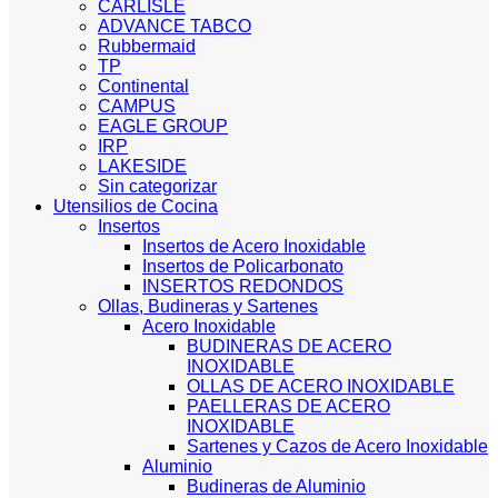
CARLISLE
ADVANCE TABCO
Rubbermaid
TP
Continental
CAMPUS
EAGLE GROUP
IRP
LAKESIDE
Sin categorizar
Utensilios de Cocina
Insertos
Insertos de Acero Inoxidable
Insertos de Policarbonato
INSERTOS REDONDOS
Ollas, Budineras y Sartenes
Acero Inoxidable
BUDINERAS DE ACERO
INOXIDABLE
OLLAS DE ACERO INOXIDABLE
PAELLERAS DE ACERO
INOXIDABLE
Sartenes y Cazos de Acero Inoxidable
Aluminio
Budineras de Aluminio