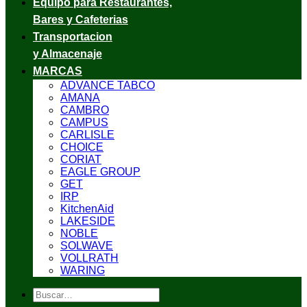
Equipo para Restaurantes,
Bares y Cafeterias
Transportacion
y Almacenaje
MARCAS
ADVANCE TABCO
AMANA
CAMBRO
CAMPUS
CARLISLE
CHOICE
CORIAT
EAGLE GROUP
GET
IRP
KitchenAid
LAKESIDE
NOBLE
SOLWAVE
VOLLRATH
WARING
Buscar
por: