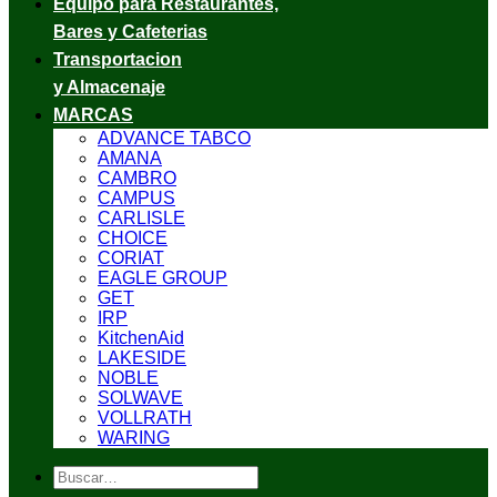
Equipo para Restaurantes,
Bares y Cafeterias
Transportacion
y Almacenaje
MARCAS
ADVANCE TABCO
AMANA
CAMBRO
CAMPUS
CARLISLE
CHOICE
CORIAT
EAGLE GROUP
GET
IRP
KitchenAid
LAKESIDE
NOBLE
SOLWAVE
VOLLRATH
WARING
Buscar
por: