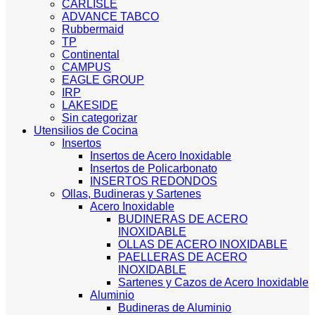
CARLISLE
ADVANCE TABCO
Rubbermaid
TP
Continental
CAMPUS
EAGLE GROUP
IRP
LAKESIDE
Sin categorizar
Utensilios de Cocina
Insertos
Insertos de Acero Inoxidable
Insertos de Policarbonato
INSERTOS REDONDOS
Ollas, Budineras y Sartenes
Acero Inoxidable
BUDINERAS DE ACERO
INOXIDABLE
OLLAS DE ACERO INOXIDABLE
PAELLERAS DE ACERO
INOXIDABLE
Sartenes y Cazos de Acero Inoxidable
Aluminio
Budineras de Aluminio