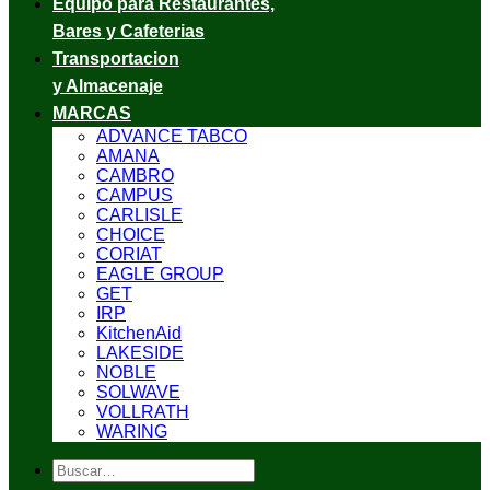
Equipo para Restaurantes,
Bares y Cafeterias
Transportacion
y Almacenaje
MARCAS
ADVANCE TABCO
AMANA
CAMBRO
CAMPUS
CARLISLE
CHOICE
CORIAT
EAGLE GROUP
GET
IRP
KitchenAid
LAKESIDE
NOBLE
SOLWAVE
VOLLRATH
WARING
Buscar
por: