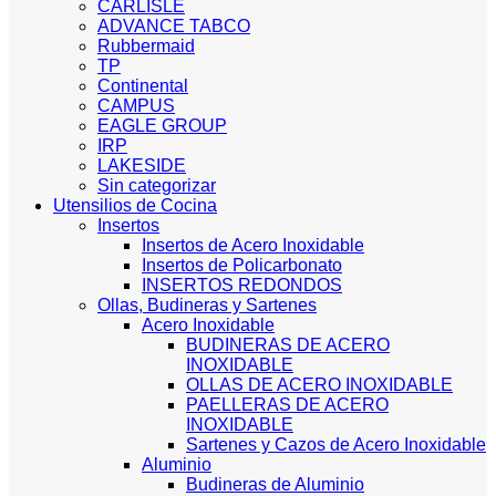
CARLISLE
ADVANCE TABCO
Rubbermaid
TP
Continental
CAMPUS
EAGLE GROUP
IRP
LAKESIDE
Sin categorizar
Utensilios de Cocina
Insertos
Insertos de Acero Inoxidable
Insertos de Policarbonato
INSERTOS REDONDOS
Ollas, Budineras y Sartenes
Acero Inoxidable
BUDINERAS DE ACERO
INOXIDABLE
OLLAS DE ACERO INOXIDABLE
PAELLERAS DE ACERO
INOXIDABLE
Sartenes y Cazos de Acero Inoxidable
Aluminio
Budineras de Aluminio