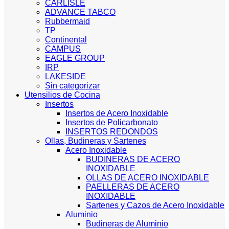
CARLISLE
ADVANCE TABCO
Rubbermaid
TP
Continental
CAMPUS
EAGLE GROUP
IRP
LAKESIDE
Sin categorizar
Utensilios de Cocina
Insertos
Insertos de Acero Inoxidable
Insertos de Policarbonato
INSERTOS REDONDOS
Ollas, Budineras y Sartenes
Acero Inoxidable
BUDINERAS DE ACERO
INOXIDABLE
OLLAS DE ACERO INOXIDABLE
PAELLERAS DE ACERO
INOXIDABLE
Sartenes y Cazos de Acero Inoxidable
Aluminio
Budineras de Aluminio