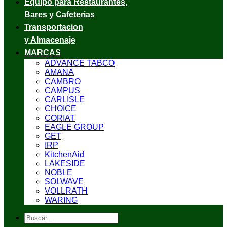
Equipo para Restaurantes,
Bares y Cafeterias
Transportacion
y Almacenaje
MARCAS
ADVANCE TABCO
AMANA
CAMBRO
CAMPUS
CARLISLE
CHOICE
CORIAT
EAGLE GROUP
GET
IRP
KitchenAid
LAKESIDE
NOBLE
SOLWAVE
VOLLRATH
WARING
Buscar
por: