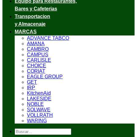
Equipo para Restaurantes,
Bares y Cafeterias
Transportacion
y Almacenaje
MARCAS
ADVANCE TABCO
AMANA
CAMBRO
CAMPUS
CARLISLE
CHOICE
CORIAT
EAGLE GROUP
GET
IRP
KitchenAid
LAKESIDE
NOBLE
SOLWAVE
VOLLRATH
WARING
Buscar
por: