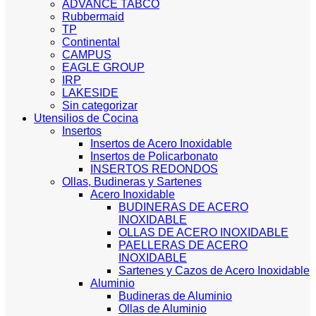
ADVANCE TABCO
Rubbermaid
TP
Continental
CAMPUS
EAGLE GROUP
IRP
LAKESIDE
Sin categorizar
Utensilios de Cocina
Insertos
Insertos de Acero Inoxidable
Insertos de Policarbonato
INSERTOS REDONDOS
Ollas, Budineras y Sartenes
Acero Inoxidable
BUDINERAS DE ACERO
INOXIDABLE
OLLAS DE ACERO INOXIDABLE
PAELLERAS DE ACERO
INOXIDABLE
Sartenes y Cazos de Acero Inoxidable
Aluminio
Budineras de Aluminio
Ollas de Aluminio