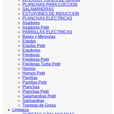
PLANCHAS PARA COCCION
SALAMANDRAS
ESTUFONES DE INDUCCION
PLANCHAS ELECTRICAS
Asadores
Asadores Petit
PARRILLAS ELECTRICAS
Bases y Mensulas
Estufas
Estufas Petit
Estufones
Freidoras
Freidoras Petit
Freidoras Turbo Petit
Hornos
Hornos Petit
Parrillas
Parrillas Petit
Planchas
Planchas Petit
Salamandras Petit
Salmandras
Trampas de Grasa
Limpieza