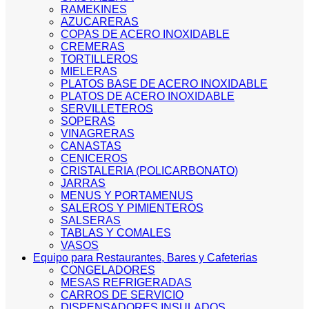
RAMEKINES
AZUCARERAS
COPAS DE ACERO INOXIDABLE
CREMERAS
TORTILLEROS
MIELERAS
PLATOS BASE DE ACERO INOXIDABLE
PLATOS DE ACERO INOXIDABLE
SERVILLETEROS
SOPERAS
VINAGRERAS
CANASTAS
CENICEROS
CRISTALERIA (POLICARBONATO)
JARRAS
MENUS Y PORTAMENUS
SALEROS Y PIMIENTEROS
SALSERAS
TABLAS Y COMALES
VASOS
Equipo para Restaurantes, Bares y Cafeterias
CONGELADORES
MESAS REFRIGERADAS
CARROS DE SERVICIO
DISPENSADORES INSULADOS