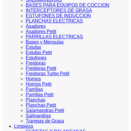
BASES PARA EQUIPOS DE COCCION
INTERCEPTORES DE GRASA
ESTUFONES DE INDUCCION
PLANCHAS ELECTRICAS
Asadores
Asadores Petit
PARRILLAS ELECTRICAS
Bases y Mensulas
Estufas
Estufas Petit
Estufones
Freidoras
Freidoras Petit
Freidoras Turbo Petit
Hornos
Hornos Petit
Parrillas
Parrillas Petit
Planchas
Planchas Petit
Salamandras Petit
Salmandras
Trampas de Grasa
Limpieza