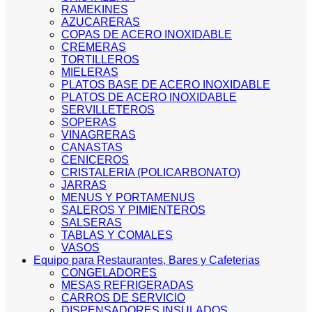
RAMEKINES
AZUCARERAS
COPAS DE ACERO INOXIDABLE
CREMERAS
TORTILLEROS
MIELERAS
PLATOS BASE DE ACERO INOXIDABLE
PLATOS DE ACERO INOXIDABLE
SERVILLETEROS
SOPERAS
VINAGRERAS
CANASTAS
CENICEROS
CRISTALERIA (POLICARBONATO)
JARRAS
MENUS Y PORTAMENUS
SALEROS Y PIMIENTEROS
SALSERAS
TABLAS Y COMALES
VASOS
Equipo para Restaurantes, Bares y Cafeterias
CONGELADORES
MESAS REFRIGERADAS
CARROS DE SERVICIO
DISPENSADORES INSULADOS