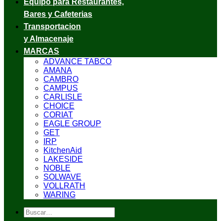
Equipo para Restaurantes,
Bares y Cafeterias
Transportacion
y Almacenaje
MARCAS
ADVANCE TABCO
AMANA
CAMBRO
CAMPUS
CARLISLE
CHOICE
CORIAT
EAGLE GROUP
GET
IRP
KitchenAid
LAKESIDE
NOBLE
SOLWAVE
VOLLRATH
WARING
Buscar
por: