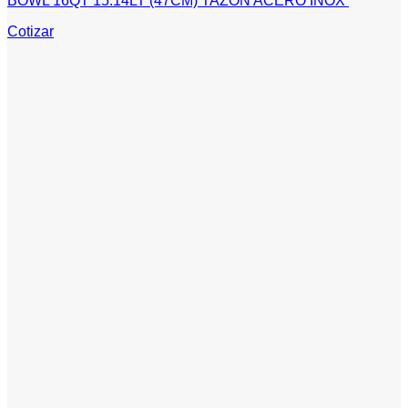
BOWL 16QT 15.14LT (47CM) TAZON ACERO INOX
Cotizar