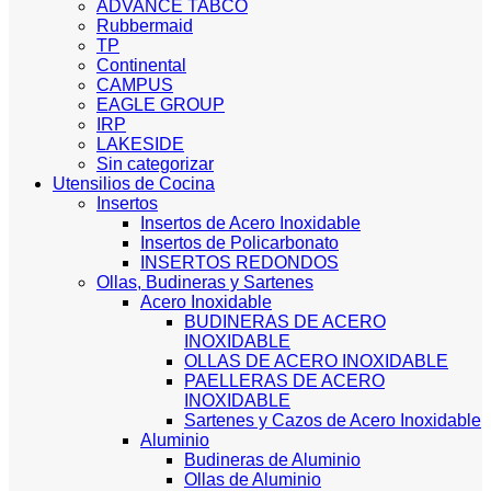
ADVANCE TABCO
Rubbermaid
TP
Continental
CAMPUS
EAGLE GROUP
IRP
LAKESIDE
Sin categorizar
Utensilios de Cocina
Insertos
Insertos de Acero Inoxidable
Insertos de Policarbonato
INSERTOS REDONDOS
Ollas, Budineras y Sartenes
Acero Inoxidable
BUDINERAS DE ACERO
INOXIDABLE
OLLAS DE ACERO INOXIDABLE
PAELLERAS DE ACERO
INOXIDABLE
Sartenes y Cazos de Acero Inoxidable
Aluminio
Budineras de Aluminio
Ollas de Aluminio