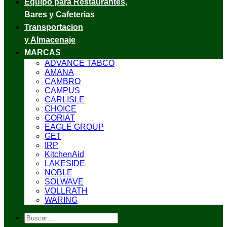
Equipo para Restaurantes,
Bares y Cafeterias
Transportacion
y Almacenaje
MARCAS
ADVANCE TABCO
AMANA
CAMBRO
CAMPUS
CARLISLE
CHOICE
CORIAT
EAGLE GROUP
GET
IRP
KitchenAid
LAKESIDE
NOBLE
SOLWAVE
VOLLRATH
WARING
Buscar
por: