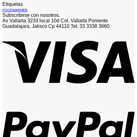
Etiquetas
FOODWARMER
Subscribirse con nosotros.
Av Vallarta 3233 local 10d Col. Vallarta Poniente
Guadalajara, Jalisco Cp 44110 Tel: 33 3338 3660
V
P