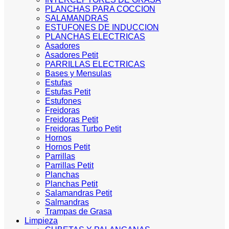
PLANCHAS PARA COCCION
SALAMANDRAS
ESTUFONES DE INDUCCION
PLANCHAS ELECTRICAS
Asadores
Asadores Petit
PARRILLAS ELECTRICAS
Bases y Mensulas
Estufas
Estufas Petit
Estufones
Freidoras
Freidoras Petit
Freidoras Turbo Petit
Hornos
Hornos Petit
Parrillas
Parrillas Petit
Planchas
Planchas Petit
Salamandras Petit
Salmandras
Trampas de Grasa
Limpieza