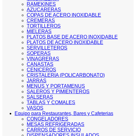
RAMEKINES
AZUCARERAS
COPAS DE ACERO INOXIDABLE
CREMERAS
TORTILLEROS
MIELERAS
PLATOS BASE DE ACERO INOXIDABLE
PLATOS DE ACERO INOXIDABLE
SERVILLETEROS
SOPERAS
VINAGRERAS
CANASTAS
CENICEROS
CRISTALERIA (POLICARBONATO)
JARRAS
MENUS Y PORTAMENUS
SALEROS Y PIMIENTEROS
SALSERAS
TABLAS Y COMALES
VASOS
Equipo para Restaurantes, Bares y Cafeterias
CONGELADORES
MESAS REFRIGERADAS
CARROS DE SERVICIO
DISPENSADORES INSULADOS