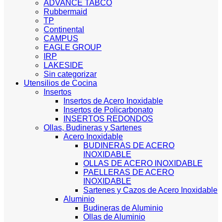
ADVANCE TABCO
Rubbermaid
TP
Continental
CAMPUS
EAGLE GROUP
IRP
LAKESIDE
Sin categorizar
Utensilios de Cocina
Insertos
Insertos de Acero Inoxidable
Insertos de Policarbonato
INSERTOS REDONDOS
Ollas, Budineras y Sartenes
Acero Inoxidable
BUDINERAS DE ACERO
INOXIDABLE
OLLAS DE ACERO INOXIDABLE
PAELLERAS DE ACERO
INOXIDABLE
Sartenes y Cazos de Acero Inoxidable
Aluminio
Budineras de Aluminio
Ollas de Aluminio