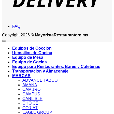
FAQ
Copyright 2026 ©
MayoristaRestaurantero.mx
Equipos de Coccion
Utensilios de Cocina
Equipo de Mesa
Equipo de Cocina
Equipo para Restaurantes, Bares y Cafeterias
Transportacion y Almacenaje
MARCAS
ADVANCE TABCO
AMANA
CAMBRO
CAMPUS
CARLISLE
CHOICE
CORIAT
EAGLE GROUP