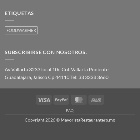
ETIQUETAS
FOODWARMER
SUBSCRIBIRSE CON NOSOTROS.
Av Vallarta 3233 local 10d Col. Vallarta Poniente
Guadalajara, Jalisco Cp 44110 Tel: 33 3338 3660
Visa
PayPal
MasterCard
Cash
On
FAQ
Delivery
Copyright 2026 ©
MayoristaRestaurantero.mx