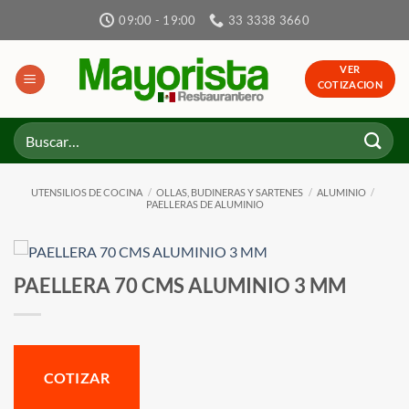
Skip
09:00 - 19:00
33 3338 3660
to
content
VER
COTIZACION
Buscar
por:
UTENSILIOS DE COCINA
/
OLLAS, BUDINERAS Y SARTENES
/
ALUMINIO
/
PAELLERAS DE ALUMINIO
PAELLERA 70 CMS ALUMINIO 3 MM
COTIZAR