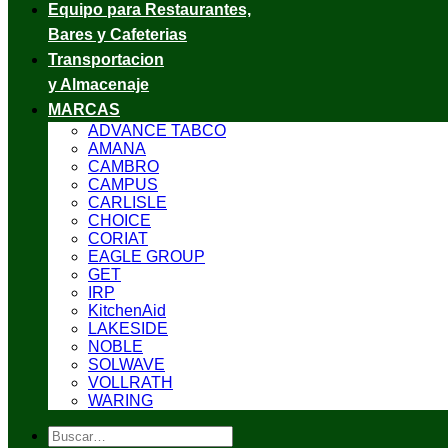
Equipo para Restaurantes,
Bares y Cafeterias
Transportacion
y Almacenaje
MARCAS
ADVANCE TABCO
AMANA
CAMBRO
CAMPUS
CARLISLE
CHOICE
CORIAT
EAGLE GROUP
GET
IRP
KitchenAid
LAKESIDE
NOBLE
SOLWAVE
VOLLRATH
WARING
Buscar