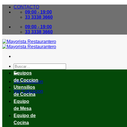
Skip
CONTACTO
to
09:00 - 19:00
content
33 3338 3660
09:00 - 19:00
33 3338 3660
Buscar
por:
Equipos
de Coccion
Ver Cotizacion
Utensilios
Ver Cotizacion
de Cocina
Equipo
de Mesa
Equipo de
Cocina