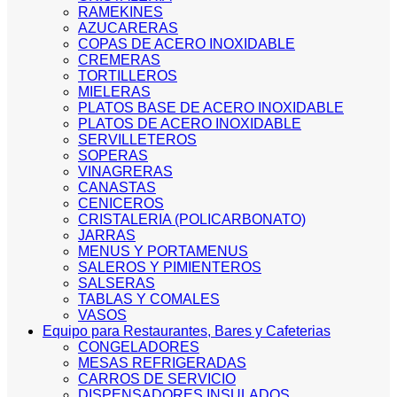
RAMEKINES
AZUCARERAS
COPAS DE ACERO INOXIDABLE
CREMERAS
TORTILLEROS
MIELERAS
PLATOS BASE DE ACERO INOXIDABLE
PLATOS DE ACERO INOXIDABLE
SERVILLETEROS
SOPERAS
VINAGRERAS
CANASTAS
CENICEROS
CRISTALERIA (POLICARBONATO)
JARRAS
MENUS Y PORTAMENUS
SALEROS Y PIMIENTEROS
SALSERAS
TABLAS Y COMALES
VASOS
Equipo para Restaurantes, Bares y Cafeterias
CONGELADORES
MESAS REFRIGERADAS
CARROS DE SERVICIO
DISPENSADORES INSULADOS