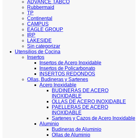
ADVANCE TABCO
Rubbermaid
TP
Continental
CAMPUS
EAGLE GROUP
IRP
LAKESIDE
Sin categorizar
Utensilios de Cocina
Insertos
Insertos de Acero Inoxidable
Insertos de Policarbonato
INSERTOS REDONDOS
Ollas, Budineras y Sartenes
Acero Inoxidable
BUDINERAS DE ACERO
INOXIDABLE
OLLAS DE ACERO INOXIDABLE
PAELLERAS DE ACERO
INOXIDABLE
Sartenes y Cazos de Acero Inoxidable
Aluminio
Budineras de Aluminio
Ollas de Aluminio