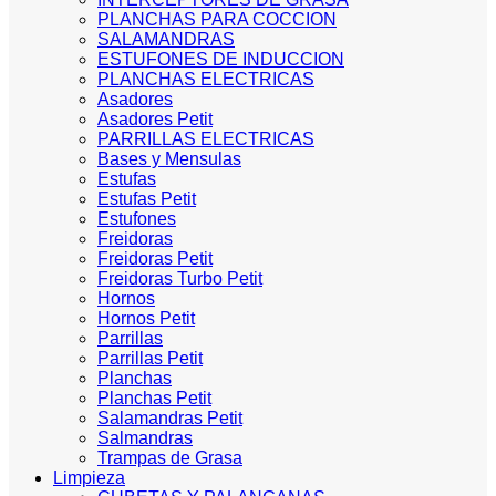
PLANCHAS PARA COCCION
SALAMANDRAS
ESTUFONES DE INDUCCION
PLANCHAS ELECTRICAS
Asadores
Asadores Petit
PARRILLAS ELECTRICAS
Bases y Mensulas
Estufas
Estufas Petit
Estufones
Freidoras
Freidoras Petit
Freidoras Turbo Petit
Hornos
Hornos Petit
Parrillas
Parrillas Petit
Planchas
Planchas Petit
Salamandras Petit
Salmandras
Trampas de Grasa
Limpieza