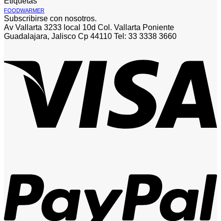
Etiquetas
FOODWARMER
Subscribirse con nosotros.
Av Vallarta 3233 local 10d Col. Vallarta Poniente
Guadalajara, Jalisco Cp 44110 Tel: 33 3338 3660
V
P