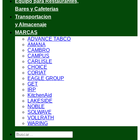
Equipo para Restaurantes,
Bares y Cafeterias
Transportacion
y Almacenaje
MARCAS
ADVANCE TABCO
AMANA
CAMBRO
CAMPUS
CARLISLE
CHOICE
CORIAT
EAGLE GROUP
GET
IRP
KitchenAid
LAKESIDE
NOBLE
SOLWAVE
VOLLRATH
WARING
Buscar
por: