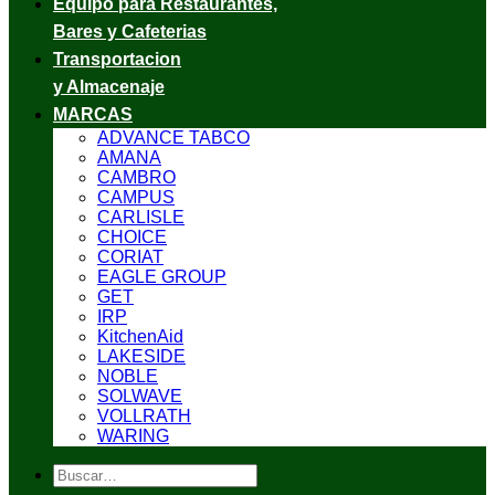
Equipo para Restaurantes,
Bares y Cafeterias
Transportacion
y Almacenaje
MARCAS
ADVANCE TABCO
AMANA
CAMBRO
CAMPUS
CARLISLE
CHOICE
CORIAT
EAGLE GROUP
GET
IRP
KitchenAid
LAKESIDE
NOBLE
SOLWAVE
VOLLRATH
WARING
Buscar
por: