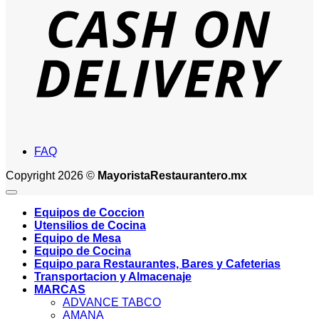
D
FAQ
Copyright 2026 ©
MayoristaRestaurantero.mx
Equipos de Coccion
Utensilios de Cocina
Equipo de Mesa
Equipo de Cocina
Equipo para Restaurantes, Bares y Cafeterias
Transportacion y Almacenaje
MARCAS
ADVANCE TABCO
AMANA