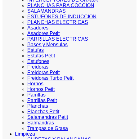
PLANCHAS PARA COCCION
SALAMANDRAS
ESTUFONES DE INDUCCION
PLANCHAS ELECTRICAS
Asadores
Asadores Petit
PARRILLAS ELECTRICAS
Bases y Mensulas
Estufas
Estufas Petit
Estufones
Freidoras
Freidoras Petit
Freidoras Turbo Petit
Hornos
Hornos Petit
Parrillas
Parrillas Petit
Planchas
Planchas Petit
Salamandras Petit
Salmandras
Trampas de Grasa
Limpieza