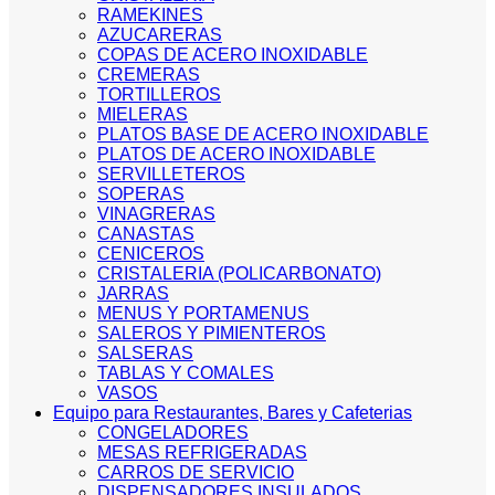
RAMEKINES
AZUCARERAS
COPAS DE ACERO INOXIDABLE
CREMERAS
TORTILLEROS
MIELERAS
PLATOS BASE DE ACERO INOXIDABLE
PLATOS DE ACERO INOXIDABLE
SERVILLETEROS
SOPERAS
VINAGRERAS
CANASTAS
CENICEROS
CRISTALERIA (POLICARBONATO)
JARRAS
MENUS Y PORTAMENUS
SALEROS Y PIMIENTEROS
SALSERAS
TABLAS Y COMALES
VASOS
Equipo para Restaurantes, Bares y Cafeterias
CONGELADORES
MESAS REFRIGERADAS
CARROS DE SERVICIO
DISPENSADORES INSULADOS