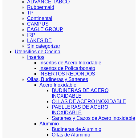
ADVANCE TABCO
Rubbermaid
TP
Continental
CAMPUS
EAGLE GROUP
IRP
LAKESIDE
Sin categorizar
Utensilios de Cocina
Insertos
Insertos de Acero Inoxidable
Insertos de Policarbonato
INSERTOS REDONDOS
Ollas, Budineras y Sartenes
Acero Inoxidable
BUDINERAS DE ACERO
INOXIDABLE
OLLAS DE ACERO INOXIDABLE
PAELLERAS DE ACERO
INOXIDABLE
Sartenes y Cazos de Acero Inoxidable
Aluminio
Budineras de Aluminio
Ollas de Aluminio