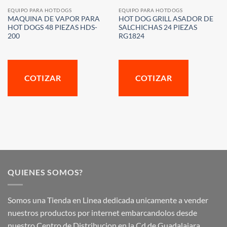
EQUIPO PARA HOTDOGS
EQUIPO PARA HOTDOGS
MAQUINA DE VAPOR PARA
HOT DOG GRILL ASADOR DE
HOT DOGS 48 PIEZAS HDS-
SALCHICHAS 24 PIEZAS
200
RG1824
COTIZAR
COTIZAR
QUIENES SOMOS?
Somos una Tienda en Linea dedicada unicamente a vender
nuestros productos por internet embarcandolos desde
nuestro Centro de Distribucion en la Cd de Guadalajara.