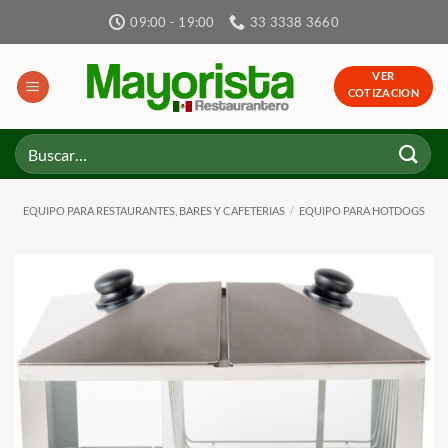
Skip
09:00 - 19:00
33 3338 3660
to
content
VER
COTIZACION
Buscar
por:
EQUIPO PARA RESTAURANTES, BARES Y CAFETERIAS
/
EQUIPO PARA HOTDOGS