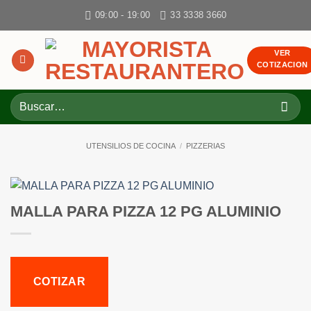
Skip
09:00 - 19:00
33 3338 3660
to
content
VER
COTIZACION
Buscar
por:
UTENSILIOS DE COCINA
/
PIZZERIAS
MALLA PARA PIZZA 12 PG ALUMINIO
COTIZAR