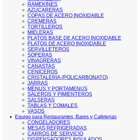
RAMEKINES
AZUCARERAS
COPAS DE ACERO INOXIDABLE
CREMERAS
TORTILLEROS
MIELERAS
PLATOS BASE DE ACERO INOXIDABLE
PLATOS DE ACERO INOXIDABLE
SERVILLETEROS
SOPERAS
VINAGRERAS
CANASTAS
CENICEROS
CRISTALERIA (POLICARBONATO)
JARRAS
MENUS Y PORTAMENUS
SALEROS Y PIMIENTEROS
SALSERAS
TABLAS Y COMALES
VASOS
Equipo para Restaurantes, Bares y Cafeterias
CONGELADORES
MESAS REFRIGERADAS
CARROS DE SERVICIO
DISPENSADORES INSULADOS