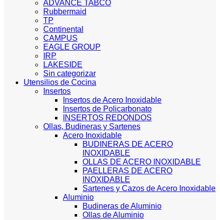
ADVANCE TABCO
Rubbermaid
TP
Continental
CAMPUS
EAGLE GROUP
IRP
LAKESIDE
Sin categorizar
Utensilios de Cocina
Insertos
Insertos de Acero Inoxidable
Insertos de Policarbonato
INSERTOS REDONDOS
Ollas, Budineras y Sartenes
Acero Inoxidable
BUDINERAS DE ACERO
INOXIDABLE
OLLAS DE ACERO INOXIDABLE
PAELLERAS DE ACERO
INOXIDABLE
Sartenes y Cazos de Acero Inoxidable
Aluminio
Budineras de Aluminio
Ollas de Aluminio