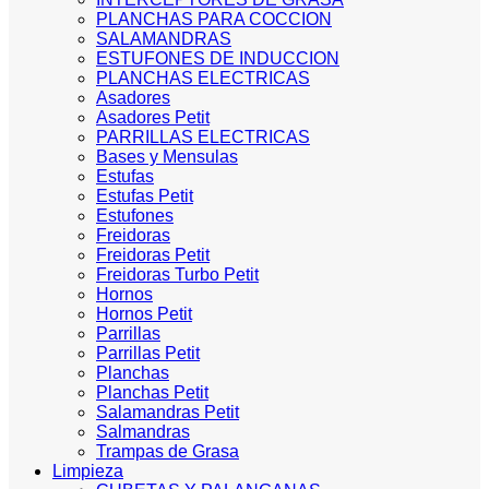
PLANCHAS PARA COCCION
SALAMANDRAS
ESTUFONES DE INDUCCION
PLANCHAS ELECTRICAS
Asadores
Asadores Petit
PARRILLAS ELECTRICAS
Bases y Mensulas
Estufas
Estufas Petit
Estufones
Freidoras
Freidoras Petit
Freidoras Turbo Petit
Hornos
Hornos Petit
Parrillas
Parrillas Petit
Planchas
Planchas Petit
Salamandras Petit
Salmandras
Trampas de Grasa
Limpieza