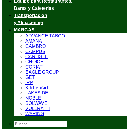
Equipo para Restaurantes,
Bares y Cafeterias
Transportacion
y Almacenaje
MARCAS
ADVANCE TABCO
AMANA
CAMBRO
CAMPUS
CARLISLE
CHOICE
CORIAT
EAGLE GROUP
GET
IRP
KitchenAid
LAKESIDE
NOBLE
SOLWAVE
VOLLRATH
WARING
Buscar
por: