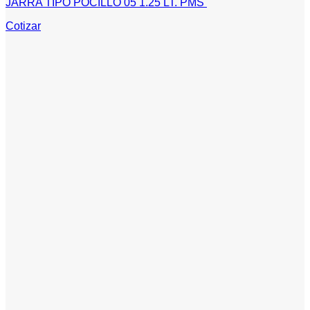
JARRA TIPO POCILLO 05 1.25 LT. PMS
Cotizar