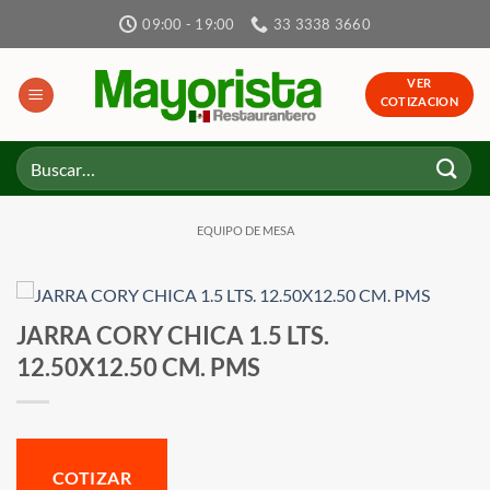
Skip
09:00 - 19:00
33 3338 3660
to
content
VER
COTIZACION
Buscar
por:
EQUIPO DE MESA
JARRA CORY CHICA 1.5 LTS.
12.50X12.50 CM. PMS
COTIZAR