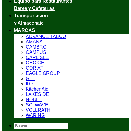
Equipo para Restaurantes,
Bares y Cafeterias
Transportacion
y Almacenaje
MARCAS
ADVANCE TABCO
AMANA
CAMBRO
CAMPUS
CARLISLE
CHOICE
CORIAT
EAGLE GROUP
GET
IRP
KitchenAid
LAKESIDE
NOBLE
SOLWAVE
VOLLRATH
WARING
Buscar
por: