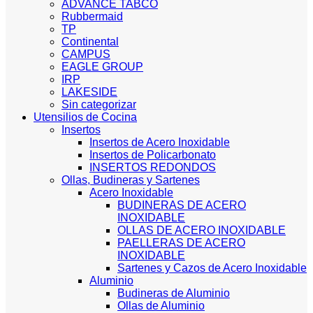
ADVANCE TABCO
Rubbermaid
TP
Continental
CAMPUS
EAGLE GROUP
IRP
LAKESIDE
Sin categorizar
Utensilios de Cocina
Insertos
Insertos de Acero Inoxidable
Insertos de Policarbonato
INSERTOS REDONDOS
Ollas, Budineras y Sartenes
Acero Inoxidable
BUDINERAS DE ACERO
INOXIDABLE
OLLAS DE ACERO INOXIDABLE
PAELLERAS DE ACERO
INOXIDABLE
Sartenes y Cazos de Acero Inoxidable
Aluminio
Budineras de Aluminio
Ollas de Aluminio