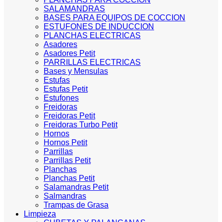
SALAMANDRAS
BASES PARA EQUIPOS DE COCCION
ESTUFONES DE INDUCCION
PLANCHAS ELECTRICAS
Asadores
Asadores Petit
PARRILLAS ELECTRICAS
Bases y Mensulas
Estufas
Estufas Petit
Estufones
Freidoras
Freidoras Petit
Freidoras Turbo Petit
Hornos
Hornos Petit
Parrillas
Parrillas Petit
Planchas
Planchas Petit
Salamandras Petit
Salmandras
Trampas de Grasa
Limpieza