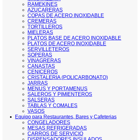
RAMEKINES
AZUCARERAS
COPAS DE ACERO INOXIDABLE
CREMERAS
TORTILLEROS
MIELERAS
PLATOS BASE DE ACERO INOXIDABLE
PLATOS DE ACERO INOXIDABLE
SERVILLETEROS
SOPERAS
VINAGRERAS
CANASTAS
CENICEROS
CRISTALERIA (POLICARBONATO)
JARRAS
MENUS Y PORTAMENUS
SALEROS Y PIMIENTEROS
SALSERAS
TABLAS Y COMALES
VASOS
Equipo para Restaurantes, Bares y Cafeterias
CONGELADORES
MESAS REFRIGERADAS
CARROS DE SERVICIO
DISPENSADORES INSULADOS