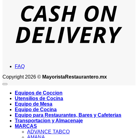
D
FAQ
Copyright 2026 ©
MayoristaRestaurantero.mx
Equipos de Coccion
Utensilios de Cocina
Equipo de Mesa
Equipo de Cocina
Equipo para Restaurantes, Bares y Cafeterias
Transportacion y Almacenaje
MARCAS
ADVANCE TABCO
AMANA