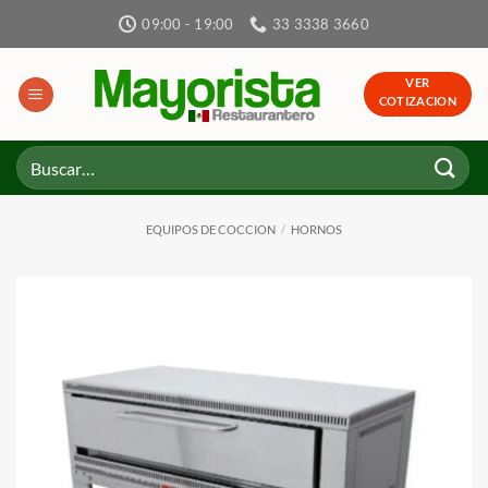
Skip
09:00 - 19:00
33 3338 3660
to
content
VER
COTIZACION
Buscar
por:
EQUIPOS DE COCCION
/
HORNOS