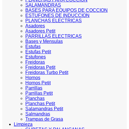
SALAMANDRAS
BASES PARA EQUIPOS DE COCCION
ESTUFONES DE INDUCCION
PLANCHAS ELECTRICAS
Asadores
Asadores Petit
PARRILLAS ELECTRICAS
Bases y Mensulas
Estufas
Estufas Petit
Estufones
Freidoras
Freidoras Petit
Freidoras Turbo Petit
Hornos
Hornos Petit
Parrillas
Parrillas Petit
Planchas
Planchas Petit
Salamandras Petit
Salmandras
Trampas de Grasa
Limpieza