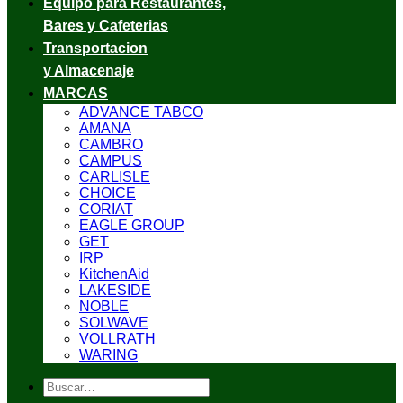
Equipo para Restaurantes,
Bares y Cafeterias
Transportacion
y Almacenaje
MARCAS
ADVANCE TABCO
AMANA
CAMBRO
CAMPUS
CARLISLE
CHOICE
CORIAT
EAGLE GROUP
GET
IRP
KitchenAid
LAKESIDE
NOBLE
SOLWAVE
VOLLRATH
WARING
Buscar
por: