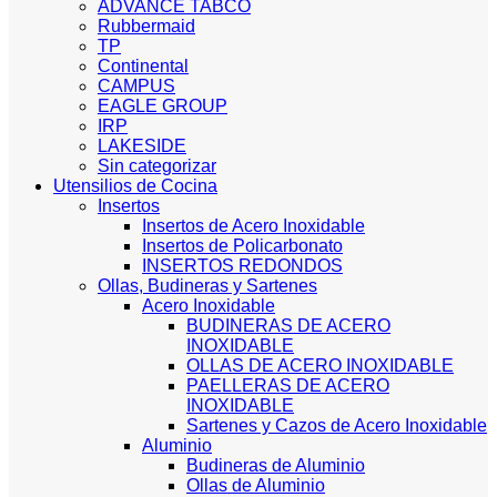
ADVANCE TABCO
Rubbermaid
TP
Continental
CAMPUS
EAGLE GROUP
IRP
LAKESIDE
Sin categorizar
Utensilios de Cocina
Insertos
Insertos de Acero Inoxidable
Insertos de Policarbonato
INSERTOS REDONDOS
Ollas, Budineras y Sartenes
Acero Inoxidable
BUDINERAS DE ACERO
INOXIDABLE
OLLAS DE ACERO INOXIDABLE
PAELLERAS DE ACERO
INOXIDABLE
Sartenes y Cazos de Acero Inoxidable
Aluminio
Budineras de Aluminio
Ollas de Aluminio