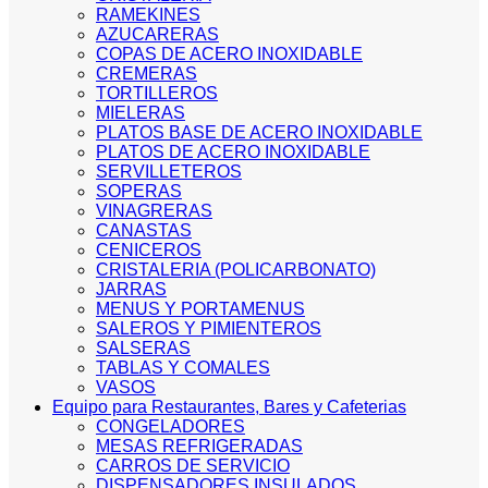
RAMEKINES
AZUCARERAS
COPAS DE ACERO INOXIDABLE
CREMERAS
TORTILLEROS
MIELERAS
PLATOS BASE DE ACERO INOXIDABLE
PLATOS DE ACERO INOXIDABLE
SERVILLETEROS
SOPERAS
VINAGRERAS
CANASTAS
CENICEROS
CRISTALERIA (POLICARBONATO)
JARRAS
MENUS Y PORTAMENUS
SALEROS Y PIMIENTEROS
SALSERAS
TABLAS Y COMALES
VASOS
Equipo para Restaurantes, Bares y Cafeterias
CONGELADORES
MESAS REFRIGERADAS
CARROS DE SERVICIO
DISPENSADORES INSULADOS