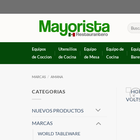
Skip
to
content
Buscar
por:
Equipos
Utensilios
Equipo
Equipo de
Equi
de Coccion
de Cocina
de Mesa
Cocina
Bare
MARCAS
/
AMANA
CATEGORIAS
NUEVOS PRODUCTOS
MARCAS
WORLD TABLEWARE