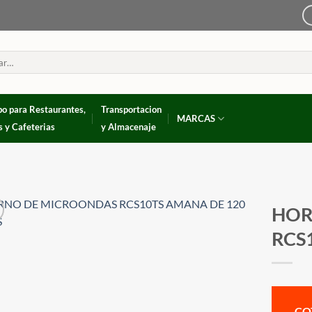
po para Restaurantes,
Transportacion
MARCAS
s y Cafeterias
y Almacenaje
HOR
RCS
CO