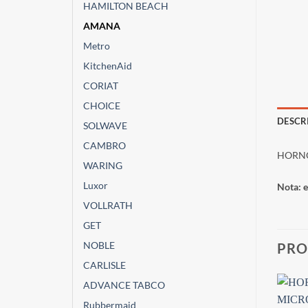
HAMILTON BEACH
AMANA
Metro
KitchenAid
CORIAT
CHOICE
DESCR
SOLWAVE
CAMBRO
HORNO
WARING
Luxor
Nota: e
VOLLRATH
GET
NOBLE
PRO
CARLISLE
ADVANCE TABCO
Rubbermaid