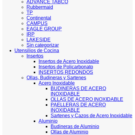
ADVANCE TABCO
Rubbermaid
TP
Continental
CAMPUS
EAGLE GROUP
IRP
LAKESIDE
Sin categorizar
Utensilios de Cocina
Insertos
Insertos de Acero Inoxidable
Insertos de Policarbonato
INSERTOS REDONDOS
Ollas, Budineras y Sartenes
Acero Inoxidable
BUDINERAS DE ACERO
INOXIDABLE
OLLAS DE ACERO INOXIDABLE
PAELLERAS DE ACERO
INOXIDABLE
Sartenes y Cazos de Acero Inoxidable
Aluminio
Budineras de Aluminio
Ollas de Aluminio