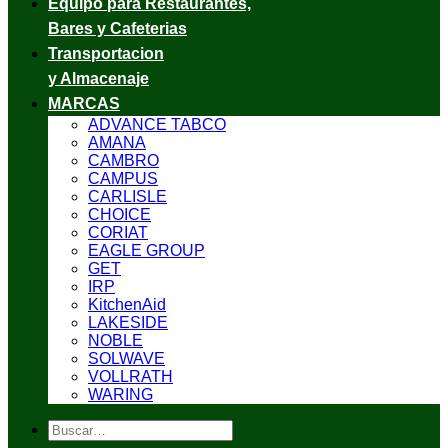
Equipo para Restaurantes,
Bares y Cafeterias
Transportacion
y Almacenaje
MARCAS
ADVANCE TABCO
AMANA
CAMBRO
CAMPUS
CARLISLE
CHOICE
CORIAT
EAGLE GROUP
GET
IRP
KitchenAid
LAKESIDE
NOBLE
SOLWAVE
VOLLRATH
WARING
Buscar
por: