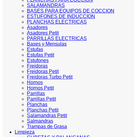
SALAMANDRAS
BASES PARA EQUIPOS DE COCCION
ESTUFONES DE INDUCCION
PLANCHAS ELECTRICAS
Asadores
Asadores Petit
PARRILLAS ELECTRICAS
Bases y Mensulas
Estufas
Estufas Petit
Estufones
Freidoras
Freidoras Petit
Freidoras Turbo Petit
Hornos
Hornos Petit
Parrillas
Parrillas Petit
Planchas
Planchas Petit
Salamandras Petit
Salmandras
Trampas de Grasa
Limpieza