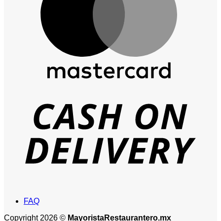
D
FAQ
Copyright 2026 ©
MayoristaRestaurantero.mx