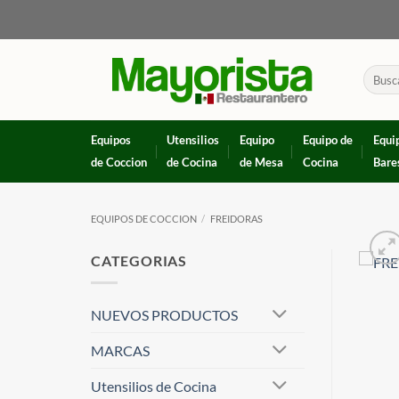
Skip
to
content
Buscar
por:
Equipos
Utensilios
Equipo
Equipo de
Equi
de Coccion
de Cocina
de Mesa
Cocina
Bare
EQUIPOS DE COCCION
/
FREIDORAS
CATEGORIAS
NUEVOS PRODUCTOS
MARCAS
Utensilios de Cocina