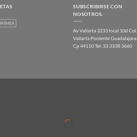
ETAS
SUBSCRIBIRSE CON
NOSOTROS.
ARMER
Av Vallarta 3233 local 10d Col.
Vallarta Poniente Guadalajara,
Cp 44110 Tel: 33 3338 3660