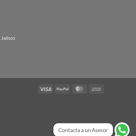
 Jalisco
Visa
PayPal
MasterCard
Cash
On
Delivery
Contacta a un Asesor