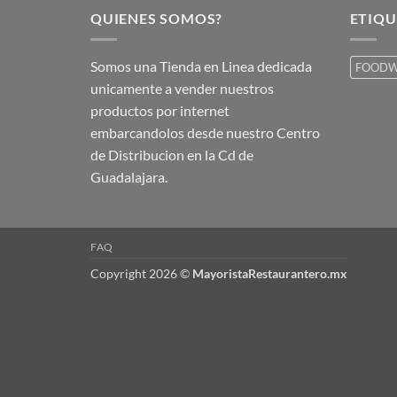
QUIENES SOMOS?
ETIQU
Somos una Tienda en Linea dedicada
FOODW
unicamente a vender nuestros
productos por internet
embarcandolos desde nuestro Centro
de Distribucion en la Cd de
Guadalajara.
FAQ
Copyright 2026 ©
MayoristaRestaurantero.mx