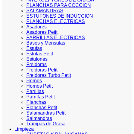
PLANCHAS PARA COCCION
SALAMANDRAS
ESTUFONES DE INDUCCION
PLANCHAS ELECTRICAS
Asadores
Asadores Petit
PARRILLAS ELECTRICAS
Bases y Mensulas
Estufas
Estufas Petit
Estufones
Freidoras
Freidoras Petit
Freidoras Turbo Petit
Hornos
Hornos Petit
Parrillas
Parrillas Petit
Planchas
Planchas Petit
Salamandras Petit
Salmandras
Trampas de Grasa
Limpieza