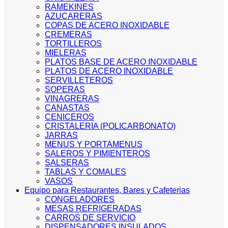
RAMEKINES
AZUCARERAS
COPAS DE ACERO INOXIDABLE
CREMERAS
TORTILLEROS
MIELERAS
PLATOS BASE DE ACERO INOXIDABLE
PLATOS DE ACERO INOXIDABLE
SERVILLETEROS
SOPERAS
VINAGRERAS
CANASTAS
CENICEROS
CRISTALERIA (POLICARBONATO)
JARRAS
MENUS Y PORTAMENUS
SALEROS Y PIMIENTEROS
SALSERAS
TABLAS Y COMALES
VASOS
Equipo para Restaurantes, Bares y Cafeterias
CONGELADORES
MESAS REFRIGERADAS
CARROS DE SERVICIO
DISPENSADORES INSULADOS