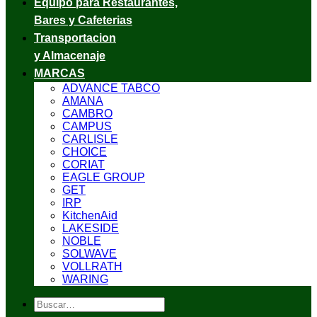
Equipo para Restaurantes,
Bares y Cafeterias
Transportacion
y Almacenaje
MARCAS
ADVANCE TABCO
AMANA
CAMBRO
CAMPUS
CARLISLE
CHOICE
CORIAT
EAGLE GROUP
GET
IRP
KitchenAid
LAKESIDE
NOBLE
SOLWAVE
VOLLRATH
WARING
Buscar
por: