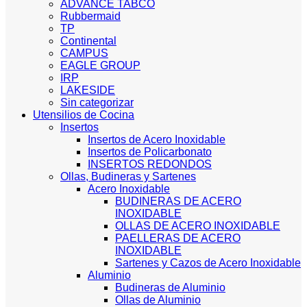
ADVANCE TABCO
Rubbermaid
TP
Continental
CAMPUS
EAGLE GROUP
IRP
LAKESIDE
Sin categorizar
Utensilios de Cocina
Insertos
Insertos de Acero Inoxidable
Insertos de Policarbonato
INSERTOS REDONDOS
Ollas, Budineras y Sartenes
Acero Inoxidable
BUDINERAS DE ACERO
INOXIDABLE
OLLAS DE ACERO INOXIDABLE
PAELLERAS DE ACERO
INOXIDABLE
Sartenes y Cazos de Acero Inoxidable
Aluminio
Budineras de Aluminio
Ollas de Aluminio