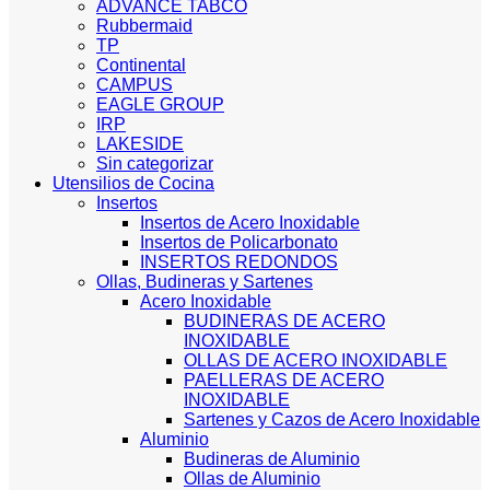
ADVANCE TABCO
Rubbermaid
TP
Continental
CAMPUS
EAGLE GROUP
IRP
LAKESIDE
Sin categorizar
Utensilios de Cocina
Insertos
Insertos de Acero Inoxidable
Insertos de Policarbonato
INSERTOS REDONDOS
Ollas, Budineras y Sartenes
Acero Inoxidable
BUDINERAS DE ACERO
INOXIDABLE
OLLAS DE ACERO INOXIDABLE
PAELLERAS DE ACERO
INOXIDABLE
Sartenes y Cazos de Acero Inoxidable
Aluminio
Budineras de Aluminio
Ollas de Aluminio