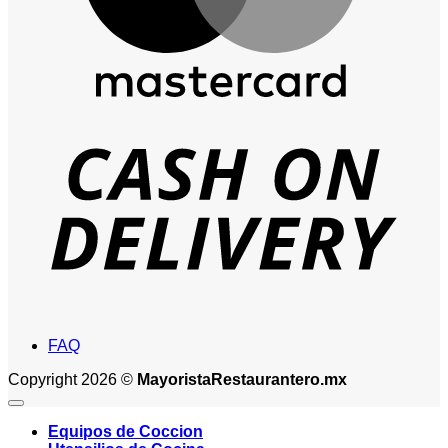
D
FAQ
Copyright 2026 ©
MayoristaRestaurantero.mx
Equipos de Coccion