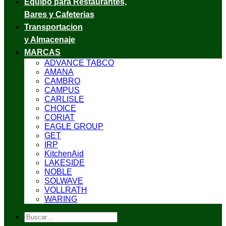
Equipo para Restaurantes,
Bares y Cafeterias
Transportacion
y Almacenaje
MARCAS
ADVANCE TABCO
AMANA
CAMBRO
CAMPUS
CARLISLE
CHOICE
CORIAT
EAGLE GROUP
GET
IRP
KitchenAid
LAKESIDE
NOBLE
SOLWAVE
VOLLRATH
WARING
Buscar
por: