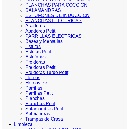
PLANCHAS PARA COCCION
SALAMANDRAS
ESTUFONES DE INDUCCION
PLANCHAS ELECTRICAS
Asadores
Asadores Petit
PARRILLAS ELECTRICAS
Bases y Mensulas
Estufas
Estufas Petit
Estufones
Freidoras
Freidoras Petit
Freidoras Turbo Petit
Hornos
Hornos Petit
Parrillas
Parrillas Petit
Planchas
Planchas Petit
Salamandras Petit
Salmandras
Trampas de Grasa
Limpieza