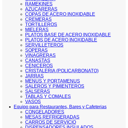
RAMEKINES
AZUCARERAS
COPAS DE ACERO INOXIDABLE
CREMERAS
TORTILLEROS
MIELERAS
PLATOS BASE DE ACERO INOXIDABLE
PLATOS DE ACERO INOXIDABLE
SERVILLETEROS
SOPERAS
VINAGRERAS
CANASTAS
CENICEROS
CRISTALERIA (POLICARBONATO)
JARRAS
MENUS Y PORTAMENUS
SALEROS Y PIMIENTEROS
SALSERAS
TABLAS Y COMALES
VASOS
Equipo para Restaurantes, Bares y Cafeterias
CONGELADORES
MESAS REFRIGERADAS
CARROS DE SERVICIO
DISPENSADORES INSULADOS