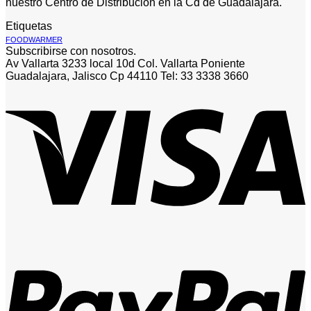
nuestro Centro de Distribucion en la Cd de Guadalajara.
Etiquetas
FOODWARMER
Subscribirse con nosotros.
Av Vallarta 3233 local 10d Col. Vallarta Poniente
Guadalajara, Jalisco Cp 44110 Tel: 33 3338 3660
V
P