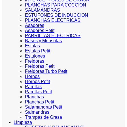
PLANCHAS PARA COCCION
SALAMANDRAS
ESTUFONES DE INDUCCION
PLANCHAS ELECTRICAS
Asadores
Asadores Petit
PARRILLAS ELECTRICAS
Bases y Mensulas
Estufas
Estufas Petit
Estufones
Freidoras
Freidoras Petit
Freidoras Turbo Petit
Hornos
Hornos Petit
Parrillas
Parrillas Petit
Planchas
Planchas Petit
Salamandras Petit
Salmandras
Trampas de Grasa
Limpieza