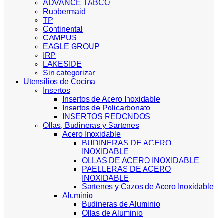
ADVANCE TABCO
Rubbermaid
TP
Continental
CAMPUS
EAGLE GROUP
IRP
LAKESIDE
Sin categorizar
Utensilios de Cocina
Insertos
Insertos de Acero Inoxidable
Insertos de Policarbonato
INSERTOS REDONDOS
Ollas, Budineras y Sartenes
Acero Inoxidable
BUDINERAS DE ACERO
INOXIDABLE
OLLAS DE ACERO INOXIDABLE
PAELLERAS DE ACERO
INOXIDABLE
Sartenes y Cazos de Acero Inoxidable
Aluminio
Budineras de Aluminio
Ollas de Aluminio