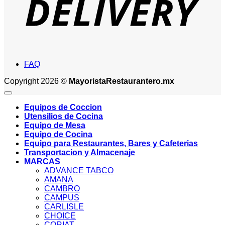
FAQ
Copyright 2026 ©
MayoristaRestaurantero.mx
Equipos de Coccion
Utensilios de Cocina
Equipo de Mesa
Equipo de Cocina
Equipo para Restaurantes, Bares y Cafeterias
Transportacion y Almacenaje
MARCAS
ADVANCE TABCO
AMANA
CAMBRO
CAMPUS
CARLISLE
CHOICE
CORIAT