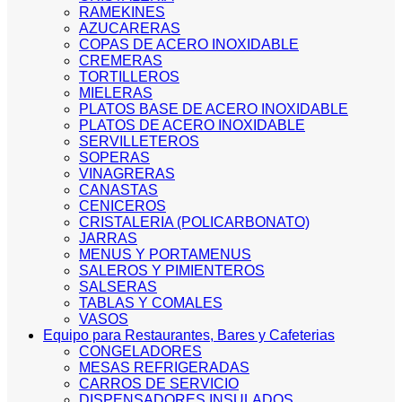
RAMEKINES
AZUCARERAS
COPAS DE ACERO INOXIDABLE
CREMERAS
TORTILLEROS
MIELERAS
PLATOS BASE DE ACERO INOXIDABLE
PLATOS DE ACERO INOXIDABLE
SERVILLETEROS
SOPERAS
VINAGRERAS
CANASTAS
CENICEROS
CRISTALERIA (POLICARBONATO)
JARRAS
MENUS Y PORTAMENUS
SALEROS Y PIMIENTEROS
SALSERAS
TABLAS Y COMALES
VASOS
Equipo para Restaurantes, Bares y Cafeterias
CONGELADORES
MESAS REFRIGERADAS
CARROS DE SERVICIO
DISPENSADORES INSULADOS