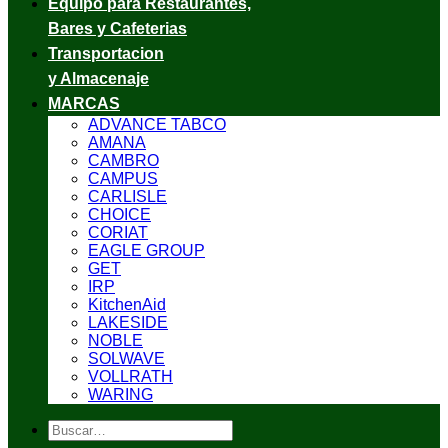
Equipo para Restaurantes,
Bares y Cafeterias
Transportacion
y Almacenaje
MARCAS
ADVANCE TABCO
AMANA
CAMBRO
CAMPUS
CARLISLE
CHOICE
CORIAT
EAGLE GROUP
GET
IRP
KitchenAid
LAKESIDE
NOBLE
SOLWAVE
VOLLRATH
WARING
Buscar
por: