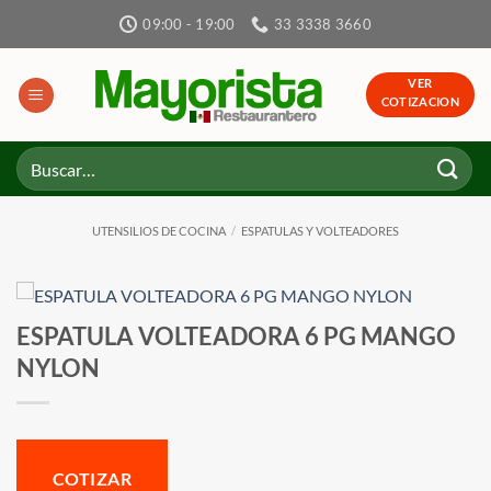
Skip
09:00 - 19:00
33 3338 3660
to
content
VER
COTIZACION
Buscar
por:
UTENSILIOS DE COCINA
/
ESPATULAS Y VOLTEADORES
ESPATULA VOLTEADORA 6 PG MANGO
NYLON
COTIZAR